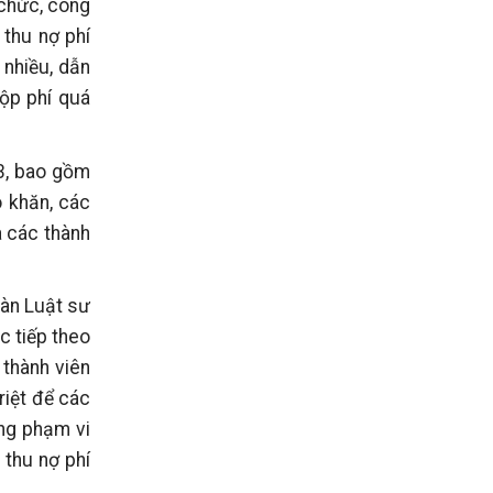
 chức, công
 thu nợ phí
 nhiều, dẫn
ộp phí quá
23, bao gồm
ó khăn, các
a các thành
oàn Luật sư
c tiếp theo
 thành viên
riệt để các
ộng phạm vi
 thu nợ phí