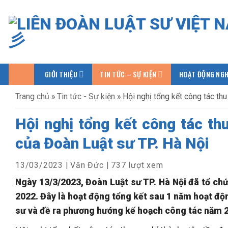
Bỏ
qua
nội
dung
GIỚI THIỆU
TIN TỨC – SỰ KIỆN
HOẠT ĐỘNG NGH
Trang chủ
»
Tin tức - Sự kiện
»
Hội nghị tổng kết công tác th
Hội nghị tổng kết công tác th
của Đoàn Luật sư TP. Hà Nội
13/03/2023
|
Văn Đức
|
737 lượt xem
Ngày 13/3/2023, Đoàn Luật sư TP. Hà Nội đã tổ chứ
2022. Đây là hoạt động tổng kết sau 1 năm hoạt độn
sư và đề ra phương hướng kế hoạch công tác năm 