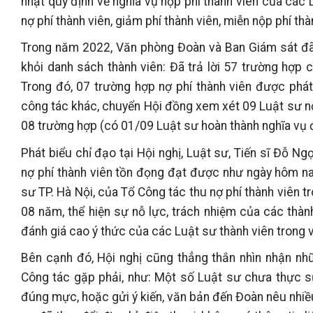
nhật quy định về nghĩa vụ nộp phí thành viên của các 
nợ phí thành viên, giảm phí thành viên, miễn nộp phí th
Trong năm 2022, Văn phòng Đoàn và Ban Giám sát đã rà
khỏi danh sách thành viên: Đã trả lời 57 trường hợp c
Trong đó, 07 trường hợp nợ phí thành viên được phát 
công tác khác, chuyển Hội đồng xem xét 09 Luật sư nợ
08 trường hợp (có 01/09 Luật sư hoàn thành nghĩa vụ 
Phát biểu chỉ đạo tại Hội nghị, Luật sư, Tiến sĩ Đỗ N
nợ phí thành viên tồn đọng đạt được như ngày hôm n
sư TP. Hà Nội, của Tổ Công tác thu nợ phí thành viên 
08 năm, thể hiện sự nỗ lực, trách nhiệm của các thàn
đánh giá cao ý thức của các Luật sư thành viên trong 
Bên cạnh đó, Hội nghị cũng thẳng thắn nhìn nhận nh
Công tác gặp phải, như: Một số Luật sư chưa thực s
đúng mực, hoặc gửi ý kiến, văn bản đến Đoàn nêu nhiều