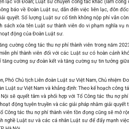
 liên lạc với Đoàn; Luật sư chuyển công tác khác (làm công
ông báo về Đoàn Luật sư, dẫn đến việc liên lạc, đôn đốc
giải quyết. Số lượng Luật sư cố tình không nộp phí vẫn còn
h sách xóa tên Luật sư thành viên do vi phạm nghĩa vụ n
g hoạt động của Đoàn Luật sư.
tăng cường công tác thu nợ phí thành viên trong năm 20
miễn phí thành viên đối với các Luật sư có hoàn cảnh kh
 để tăng cường sự đoàn kết và tăng cường sự tin tưởng giữ
yền, Phó Chủ tịch Liên đoàn Luật sư Việt Nam, Chủ nhiệm Đ
đoàn Luật sư Việt Nam và khẳng định: Theo kế hoạch công tá
ội sẽ quyết tâm và phối hợp với Tổ Công tác thu nợ phí
hoạt động tuyên truyền và các giải pháp nhằm giải quyết t
, Tổ Công tác thu nợ phí thành viên tồn đọng cũng sẽ mở r
h nghề Luật sư và các cá nhân Luật sư để đẩy mạnh việc
P. Hà Nội.