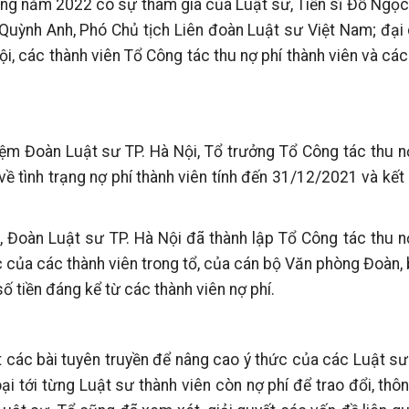
đọng năm 2022 có sự tham gia của Luật sư, Tiến sĩ Đỗ Ngọc
Quỳnh Anh, Phó Chủ tịch Liên đoàn Luật sư Việt Nam; đại
i, các thành viên Tổ Công tác thu nợ phí thành viên và các
ệm Đoàn Luật sư TP. Hà Nội, Tổ trưởng Tổ Công tác thu n
 về tình trạng nợ phí thành viên tính đến 31/12/2021 và kết
 Đoàn Luật sư TP. Hà Nội đã thành lập Tổ Công tác thu n
c của các thành viên trong tổ, của cán bộ Văn phòng Đoàn, 
ố tiền đáng kể từ các thành viên nợ phí.
t các bài tuyên truyền để nâng cao ý thức của các Luật sư
thoại tới từng Luật sư thành viên còn nợ phí để trao đổi, thô