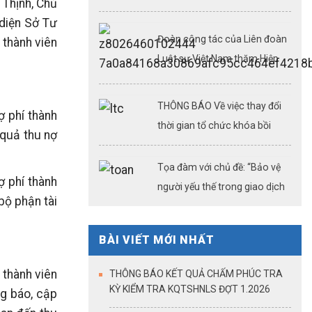
 Thịnh, Chủ
nghiệp vụ luật sư ngày
 diện Sở Tư
08,09,15,22,23/08/2026
Đoàn công tác của Liên đoàn
 thành viên
Luật sư Việt Nam thăm Hiệp
hội Luật sư thành phố và một
số công ty luật tại Thượng Hải
THÔNG BÁO Về việc thay đổi
ợ phí thành
(Kỳ 3)
thời gian tổ chức khóa bồi
 quả thu nợ
dưỡng chuyên môn, nghiệp vụ
luật sư ngày 26/07/2026
Tọa đàm với chủ đề: “Bảo vệ
ợ phí thành
người yếu thế trong giao dịch
bộ phận tài
bất động sản: Công chứng
điện tử – cải cách thủ tục
BÀI VIẾT MỚI NHẤT
hành chính – khẳng định vai
trò của công chứng trong kỷ
 thành viên
THÔNG BÁO KẾT QUẢ CHẤM PHÚC TRA
nguyên dữ liệu số”
KỲ KIỂM TRA KQTSHNLS ĐỢT 1.2026
ng báo, cập