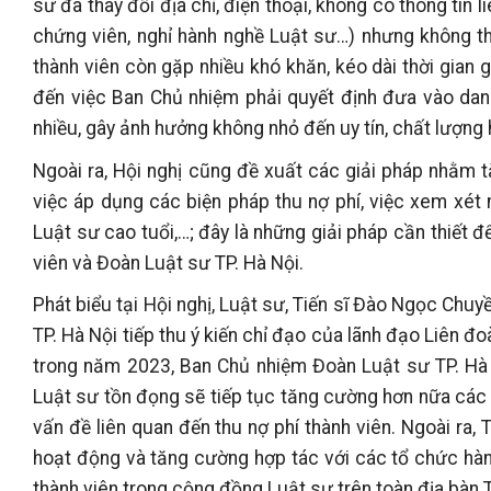
sư đã thay đổi địa chỉ, điện thoại, không có thông tin
chứng viên, nghỉ hành nghề Luật sư…) nhưng không th
thành viên còn gặp nhiều khó khăn, kéo dài thời gian 
đến việc Ban Chủ nhiệm phải quyết định đưa vào dan
nhiều, gây ảnh hưởng không nhỏ đến uy tín, chất lượn
Ngoài ra, Hội nghị cũng đề xuất các giải pháp nhằm 
việc áp dụng các biện pháp thu nợ phí, việc xem xét 
Luật sư cao tuổi,…; đây là những giải pháp cần thiết
viên và Đoàn Luật sư TP. Hà Nội.
Phát biểu tại Hội nghị, Luật sư, Tiến sĩ Đào Ngọc Chu
TP. Hà Nội tiếp thu ý kiến chỉ đạo của lãnh đạo Liên 
trong năm 2023, Ban Chủ nhiệm Đoàn Luật sư TP. Hà N
Luật sư tồn đọng sẽ tiếp tục tăng cường hơn nữa các 
vấn đề liên quan đến thu nợ phí thành viên. Ngoài ra
hoạt động và tăng cường hợp tác với các tổ chức hàn
thành viên trong cộng đồng Luật sư trên toàn địa bàn T