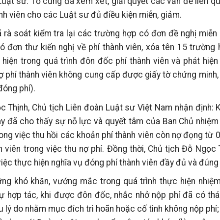
Luật sư. Tổ cũng đã xem xét, giải quyết các vấn đề liên q
ành viên cho các Luật sư đủ điều kiện miễn, giảm.
 soát kiểm tra lại các trường hợp có đơn đề nghị miễn p
ó đơn thư kiến nghị về phí thành viên, xóa tên 15 trường 
hiện trong quá trình đôn đốc phí thành viên và phát hiệ
 phí thành viên không cung cấp được giấy tờ chứng minh,
đóng phí).
gọc Thịnh, Chủ tịch Liên đoàn Luật sư Việt Nam nhận định: 
ay đã cho thấy sự nỗ lực và quyết tâm của Ban Chủ nhiệm
trong việc thu hồi các khoản phí thành viên còn nợ đọng từ
h viên trong việc thu nợ phí. Đồng thời, Chủ tịch Đỗ Ngọc
việc thực hiện nghĩa vụ đóng phí thành viên đầy đủ và đúng
ững khó khăn, vướng mắc trong quá trình thực hiện nhiệ
ự hợp tác, khi được đôn đốc, nhắc nhở nộp phí đã có thá
 lý do nhằm mục đích trì hoãn hoặc cố tình không nộp phí;