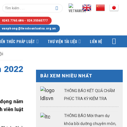
0243.7765.686 - 024.35565777
vanphong@liendoanluatsu.org.vn
IẾN THỨC PHÁP LUẬT
THƯ VIỆN TÀI LIỆU
LIÊN HỆ
ội
m 2022
BÀI XEM NHIỀU NHẤT
THÔNG BÁO KẾT QUẢ CHẤM
PHÚC TRA KỲ KIỂM TRA
n đọng năm
KQTSHNLS ĐỢT 1.2026
 viên luật
THÔNG BÁO Mời tham dự
khóa bồi dưỡng chuyên môn,