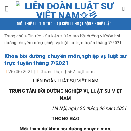
Bỏ
qua
nội
GIỚI THIỆU
TIN TỨC – SỰ KIỆN
HOẠT ĐỘNG NGHỀ LUẬT
dung
PHÁP LUẬT QUỐC TẾ
NGHIÊN CỨU – TRAO ĐỔI
Trang chủ
»
Tin tức - Sự kiện
»
Đào tạo bồi dưỡng
»
Khóa bồi
dưỡng chuyên môn,nghiệp vụ luật sư trực tuyến tháng 7/2021
KIẾN THỨC PHÁP LUẬT
THƯ VIỆN TÀI LIỆU
LIÊN HỆ
Khóa bồi dưỡng chuyên môn,nghiệp vụ luật sư
trực tuyến tháng 7/2021
26/06/2021
|
Xuân Thạo
|
662 lượt xem
LIÊN ĐOÀN LUẬT SƯ VIỆT NAM
TRUNG
TÂM BỒI DƯỠNG NGHIỆP VỤ LUẬT SƯ VIỆT
NAM
Hà Nội, ngày 25 tháng 06 năm 2021
THÔNG BÁO
Mời tham dự khóa bồi dưỡng chuyên môn,