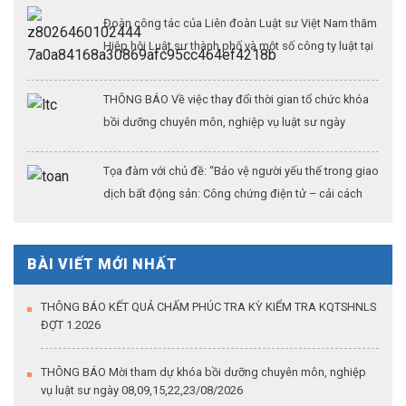
Đoàn công tác của Liên đoàn Luật sư Việt Nam thăm
Hiệp hội Luật sư thành phố và một số công ty luật tại
Thượng Hải (Kỳ 3)
THÔNG BÁO Về việc thay đổi thời gian tổ chức khóa
bồi dưỡng chuyên môn, nghiệp vụ luật sư ngày
26/07/2026
Tọa đàm với chủ đề: “Bảo vệ người yếu thế trong giao
dịch bất động sản: Công chứng điện tử – cải cách
thủ tục hành chính – khẳng định vai trò của công
chứng trong kỷ nguyên dữ liệu số”
BÀI VIẾT MỚI NHẤT
THÔNG BÁO KẾT QUẢ CHẤM PHÚC TRA KỲ KIỂM TRA KQTSHNLS
ĐỢT 1.2026
THÔNG BÁO Mời tham dự khóa bồi dưỡng chuyên môn, nghiệp
vụ luật sư ngày 08,09,15,22,23/08/2026