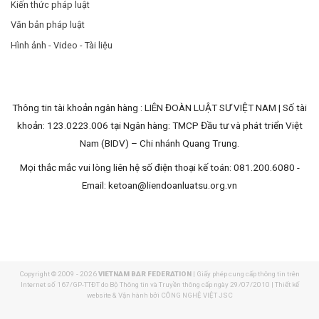
Kiến thức pháp luật
Văn bản pháp luật
Hình ảnh - Video - Tài liệu
Thông tin tài khoản ngân hàng : LIÊN ĐOÀN LUẬT SƯ VIỆT NAM | Số tài
khoản: 123.0223.006 tại Ngân hàng: TMCP Đầu tư và phát triển Việt
Nam (BIDV) – Chi nhánh Quang Trung.
Mọi thắc mắc vui lòng liên hệ số điện thoại kế toán: 081.200.6080 -
Email:
ketoan@liendoanluatsu.org.vn
Copyright © 2009 - 2026
VIETNAM BAR FEDERATION
| Giấy phép cung cấp thông tin trên
Internet số 167/GP-TTĐT do Bộ Thông tin và Truyền thông cấp ngày 29/07/2010 | Thiết kế
website & Vận hành bởi CÔNG NGHỆ VIỆT JSC