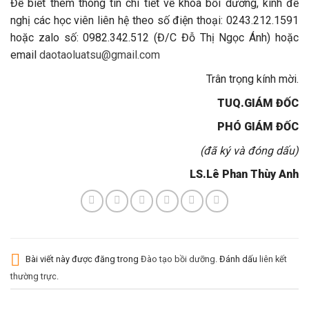
Để biết thêm thông tin chi tiết về khóa bồi dưỡng, kính đề
nghị các học viên liên hệ theo số điện thoại: 0243.212.1591
hoặc zalo số: 0982.342.512 (Đ/C Đỗ Thị Ngọc Ánh) hoặc
email
daotaoluatsu@gmail.com
Trân trọng kính mời.
TUQ.GIÁM ĐỐC
PHÓ GIÁM ĐỐC
(đã ký và đóng dấu)
LS.Lê Phan Thùy Anh
Bài viết này được đăng trong
Đào tạo bồi dưỡng
. Đánh dấu
liên kết
thường trực
.