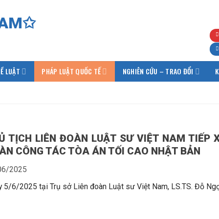
Ề LUẬT
PHÁP LUẬT QUỐC TẾ
NGHIÊN CỨU – TRAO ĐỔI
K
Ủ TỊCH LIÊN ĐOÀN LUẬT SƯ VIỆT NAM TIẾP 
ÀN CÔNG TÁC TÒA ÁN TỐI CAO NHẬT BẢN
06/2025
 5/6/2025 tại Trụ sở Liên đoàn Luật sư Việt Nam, LS.TS. Đỗ Ngọ