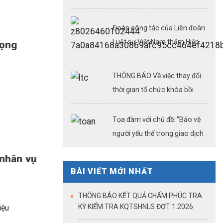
nghiệp vụ luật sư ngày
08,09,15,22,23/08/2026
Đoàn công tác của Liên đoàn
Luật sư Việt Nam thăm Hiệp
rọng
hội Luật sư thành phố và một
số công ty luật tại Thượng Hải
THÔNG BÁO Về việc thay đổi
(Kỳ 3)
thời gian tổ chức khóa bồi
dưỡng chuyên môn, nghiệp vụ
luật sư ngày 26/07/2026
Tọa đàm với chủ đề: “Bảo vệ
người yếu thế trong giao dịch
bất động sản: Công chứng
 nhân vụ
điện tử – cải cách thủ tục
BÀI VIẾT MỚI NHẤT
hành chính – khẳng định vai
trò của công chứng trong kỷ
THÔNG BÁO KẾT QUẢ CHẤM PHÚC TRA
nguyên dữ liệu số”
KỲ KIỂM TRA KQTSHNLS ĐỢT 1.2026
iệu