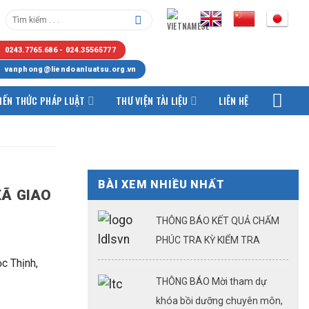
0243.7765.686 - 024.35565777
vanphong@liendoanluatsu.org.vn
IẾN THỨC PHÁP LUẬT
THƯ VIỆN TÀI LIỆU
LIÊN HỆ
BÀI XEM NHIỀU NHẤT
XÃ GIAO
THÔNG BÁO KẾT QUẢ CHẤM
PHÚC TRA KỲ KIỂM TRA
KQTSHNLS ĐỢT 1.2026
c Thịnh,
THÔNG BÁO Mời tham dự
khóa bồi dưỡng chuyên môn,