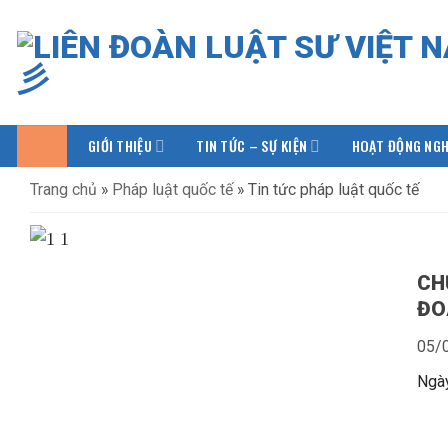
Bỏ
qua
nội
dung
GIỚI THIỆU
TIN TỨC – SỰ KIỆN
HOẠT ĐỘNG NGH
Trang chủ
»
Pháp luật quốc tế
»
Tin tức pháp luật quốc tế
CH
ĐO
05/
Ngày