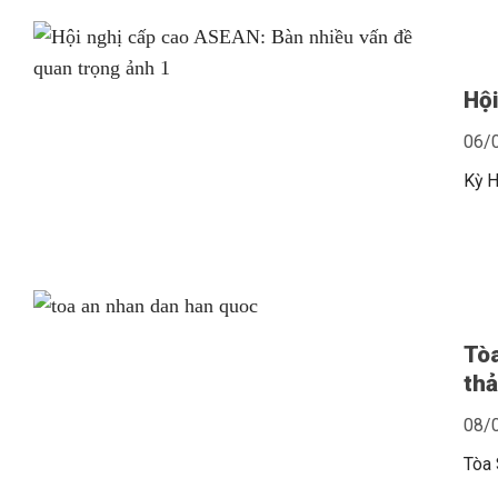
Hội
06/
Kỳ H
Tò
th
08/
Tòa 