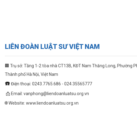
LIÊN ĐOÀN LUẬT SƯ VIỆT NAM
🏢 Trụ sở: Tầng 1-2 tòa nhà CT13B, KĐT Nam Thăng Long, Phường 
Thành phố Hà Nội, Việt Nam
☎️
Điện thoại: 0243.7765.686 - 024.35565777
📩 Email:
vanphong@liendoanluatsu.org.vn
🌐 Website: www.liendoanluatsu.org.vn