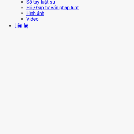
Sổ tay luật sư
Hỏi/Đáp tư vấn pháp luật
Hình ảnh
Video
Liên hệ