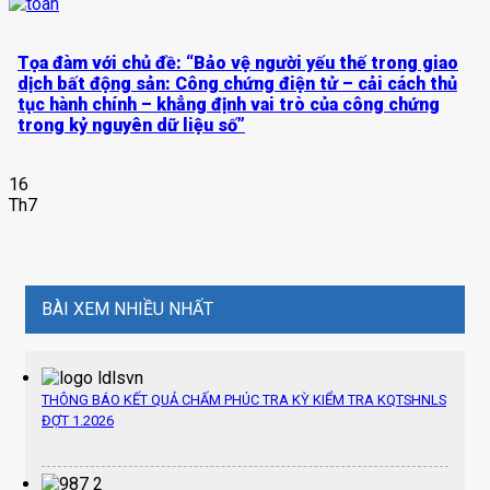
Tọa đàm với chủ đề: “Bảo vệ người yếu thế trong giao
dịch bất động sản: Công chứng điện tử – cải cách thủ
tục hành chính – khẳng định vai trò của công chứng
trong kỷ nguyên dữ liệu số”
16
Th7
BÀI XEM NHIỀU NHẤT
THÔNG BÁO KẾT QUẢ CHẤM PHÚC TRA KỲ KIỂM TRA KQTSHNLS
ĐỢT 1.2026