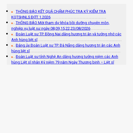
THÔNG BÁO KẾT QUẢ CHẤM PHÚC TRA KỲ KIỂM TRA
KQTSHNLS ĐỢT 1.2026
THÔNG BÁO Mời tham dự khóa bồi dưỡng chuyên môn,
nghiệp vụ luật sư ngày 08,09,15,22,23/08/2026
Đoàn Luật sư TP. Đồng Nai dâng hương tri ân và tưởng nhớ các
Anh hùng liệt sĩ
Đảng ủy Đoàn Luật sư TP. Đà Nẵng dâng hương tri ân các Anh
hùng liệt sĩ
Đoàn Luật sư tỉnh Nghệ An dâng hương tưởng niệm các Anh
hùng Liệt sĩ nhân Kỷ niệm 79 năm Ngày Thương binh – Liệt sĩ