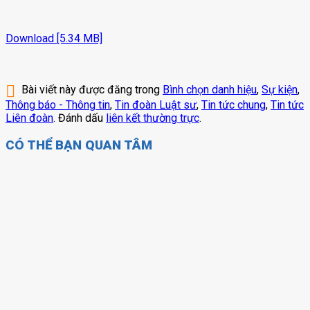
Văn bản của Liên đoàn
Download [5.34 MB]
Biểu mẫu
Tổng hợp
Bài viết này được đăng trong
Bình chọn danh hiệu
,
Sự kiện
,
Dành cho thành viên
Thông báo - Thông tin
,
Tin đoàn Luật sư
,
Tin tức chung
,
Tin tức
Liên đoàn
. Đánh dấu
liên kết thường trực
.
CÓ THỂ BẠN QUAN TÂM