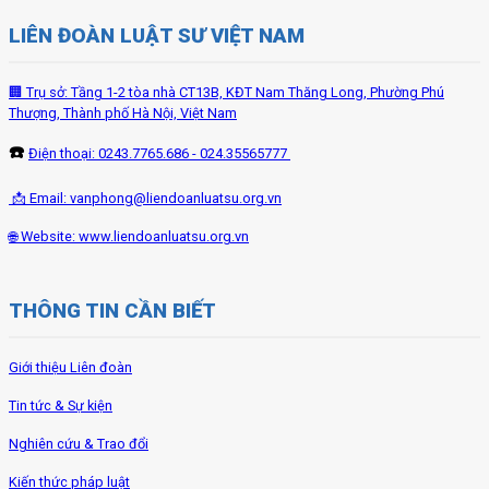
LIÊN ĐOÀN LUẬT SƯ VIỆT NAM
🏢 Trụ sở: Tầng 1-2 tòa nhà CT13B, KĐT Nam Thăng Long, Phường Phú
Thượng, Thành phố Hà Nội, Việt Nam
☎️
Điện thoại: 0243.7765.686 - 024.35565777
📩 Email:
vanphong@liendoanluatsu.org.vn
🌐 Website: www.liendoanluatsu.org.vn
THÔNG TIN CẦN BIẾT
Giới thiệu Liên đoàn
Tin tức & Sự kiện
Nghiên cứu & Trao đổi
Kiến thức pháp luật