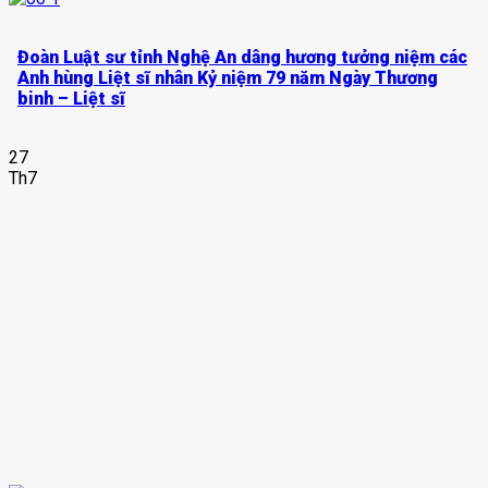
Đoàn Luật sư tỉnh Nghệ An dâng hương tưởng niệm các
Anh hùng Liệt sĩ nhân Kỷ niệm 79 năm Ngày Thương
binh – Liệt sĩ
27
Th7