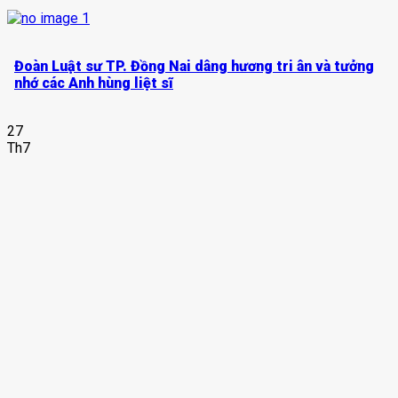
Đoàn Luật sư TP. Đồng Nai dâng hương tri ân và tưởng
nhớ các Anh hùng liệt sĩ
27
Th7