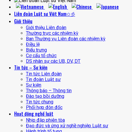
Liên đoàn Luật sư Việt Nam✩彡
Giới thiệu
Giới thiệu Liên đoàn
Thường trực các nhiệm kỳ
Ban Thường vụ Liên đoàn các nhiệm kỳ
Điều lệ
Biểu trưng
Cơ cấu tổ chức
DS nhân sự các UB, DV, DT
Tin tức – Sự kiện
Tin tức Liên đoàn
Tin đoàn Luật sư
Sự kiện
Thông báo – Thông tin
Đào tạo bồi dưỡng
Tin tức chung
Phối hợp đôn đốc
Hoạt động nghề luật
Nhịp đập phiên tòa
Đạo đức và ứng xử nghề nghiệp Luật sư
Hành trình tố tụng