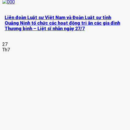
Liên đoàn Luật sư Việt Nam và Đoàn Luật sư tỉnh
Quảng Ninh tổ chức các hoạt động tri ân các gia đình
Thương binh – Liệt sĩ nhân ngày 27/7
27
Th7