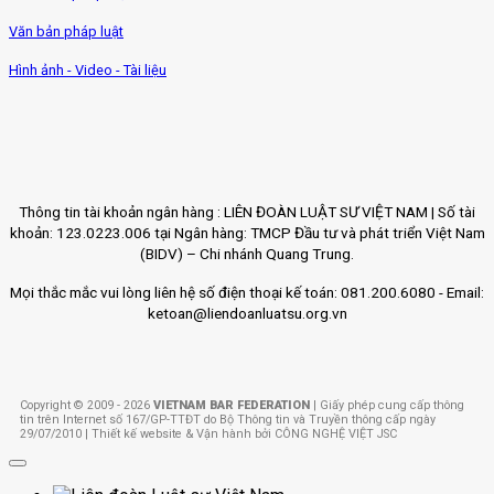
Văn bản pháp luật
Hình ảnh - Video - Tài liệu
Thông tin tài khoản ngân hàng : LIÊN ĐOÀN LUẬT SƯ VIỆT NAM | Số tài
khoản: 123.0223.006 tại Ngân hàng: TMCP Đầu tư và phát triển Việt Nam
(BIDV) – Chi nhánh Quang Trung.
Mọi thắc mắc vui lòng liên hệ số điện thoại kế toán: 081.200.6080 - Email:
ketoan@liendoanluatsu.org.vn
Copyright © 2009 - 2026
VIETNAM BAR FEDERATION
| Giấy phép cung cấp thông
tin trên Internet số 167/GP-TTĐT do Bộ Thông tin và Truyền thông cấp ngày
29/07/2010 | Thiết kế website & Vận hành bởi CÔNG NGHỆ VIỆT JSC