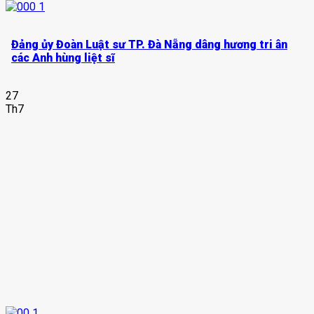
Đảng ủy Đoàn Luật sư TP. Đà Nẵng dâng hương tri ân
các Anh hùng liệt sĩ
27
Th7