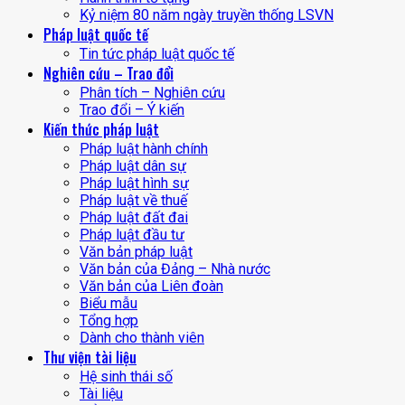
Kỷ niệm 80 năm ngày truyền thống LSVN
Pháp luật quốc tế
Tin tức pháp luật quốc tế
Nghiên cứu – Trao đổi
Phân tích – Nghiên cứu
Trao đổi – Ý kiến
Kiến thức pháp luật
Pháp luật hành chính
Pháp luật dân sự
Pháp luật hình sự
Pháp luật về thuế
Pháp luật đất đai
Pháp luật đầu tư
Văn bản pháp luật
Văn bản của Đảng – Nhà nước
Văn bản của Liên đoàn
Biểu mẫu
Tổng hợp
Dành cho thành viên
Thư viện tài liệu
Hệ sinh thái số
Tài liệu