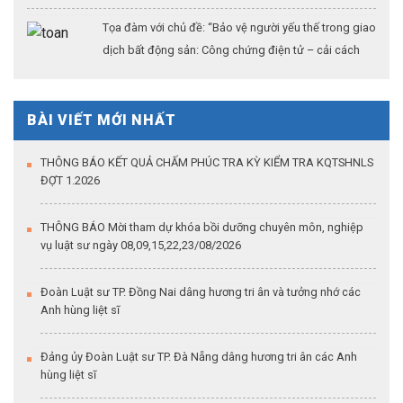
26/07/2026
Tọa đàm với chủ đề: “Bảo vệ người yếu thế trong giao
dịch bất động sản: Công chứng điện tử – cải cách
thủ tục hành chính – khẳng định vai trò của công
chứng trong kỷ nguyên dữ liệu số”
BÀI VIẾT MỚI NHẤT
THÔNG BÁO KẾT QUẢ CHẤM PHÚC TRA KỲ KIỂM TRA KQTSHNLS
ĐỢT 1.2026
THÔNG BÁO Mời tham dự khóa bồi dưỡng chuyên môn, nghiệp
vụ luật sư ngày 08,09,15,22,23/08/2026
Đoàn Luật sư TP. Đồng Nai dâng hương tri ân và tưởng nhớ các
Anh hùng liệt sĩ
Đảng ủy Đoàn Luật sư TP. Đà Nẵng dâng hương tri ân các Anh
hùng liệt sĩ