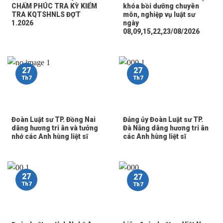
CHẤM PHÚC TRA KỲ KIỂM
khóa bồi dưỡng chuyên
TRA KQTSHNLS ĐỢT
môn, nghiệp vụ luật sư
1.2026
ngày
08,09,15,22,23/08/2026
27
27
Th7
Th7
Đoàn Luật sư TP. Đồng Nai
Đảng ủy Đoàn Luật sư TP.
dâng hương tri ân và tưởng
Đà Nẵng dâng hương tri ân
nhớ các Anh hùng liệt sĩ
các Anh hùng liệt sĩ
27
27
Th7
Th7