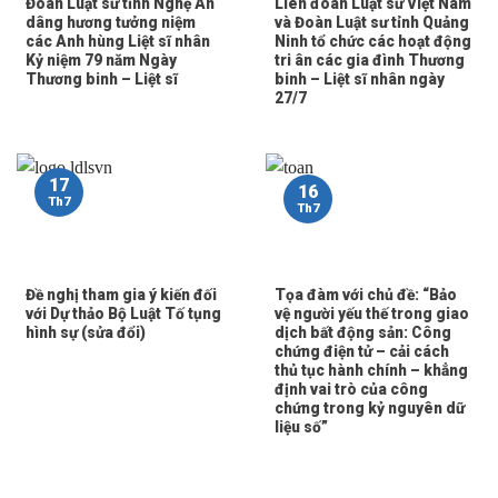
Đoàn Luật sư tỉnh Nghệ An
Liên đoàn Luật sư Việt Nam
dâng hương tưởng niệm
và Đoàn Luật sư tỉnh Quảng
các Anh hùng Liệt sĩ nhân
Ninh tổ chức các hoạt động
Kỷ niệm 79 năm Ngày
tri ân các gia đình Thương
Thương binh – Liệt sĩ
binh – Liệt sĩ nhân ngày
27/7
17
16
Th7
Th7
Đề nghị tham gia ý kiến đối
Tọa đàm với chủ đề: “Bảo
với Dự thảo Bộ Luật Tố tụng
vệ người yếu thế trong giao
hình sự (sửa đổi)
dịch bất động sản: Công
chứng điện tử – cải cách
thủ tục hành chính – khẳng
định vai trò của công
chứng trong kỷ nguyên dữ
liệu số”