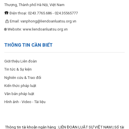
Thượng, Thành phố Hà Nội, Việt Nam
☎️
Điện thoại: 0243.7765.686 - 024.35565777
📩 Email:
vanphong@liendoanluatsu.org.vn
🌐 Website: www.liendoanluatsu.org.vn
THÔNG TIN CẦN BIẾT
Giới thiệu Liên đoàn
Tin tức & Sự kiện
Nghiên cứu & Trao đổi
Kiến thức pháp luật
Văn bản pháp luật
Hình ảnh - Video - Tài liệu
Thông tin tài khoản ngân hàng : LIÊN ĐOÀN LUẬT SƯ VIỆT NAM | Số tài