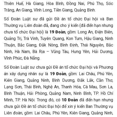
Thiên Huế, Hà Giang, Hòa Bình, Đồng Nai, Phú Thọ, Sóc
Trăng, An Giang, Vĩnh Long, Tiền Giang, Quảng Bình.
Số Đoàn Luật sư đã gửi Đề án tổ chức Đại hội và Ban
Thường vụ Liên đoàn đã, đang cho ý kiến (đã đến hạn nhưng
chưa tổ chức Đại hội) là
19 Đoàn
, gồm: Long An, Điện Biên,
Quảng Trị, Trà Vinh, Tuyên Quang, Kon Tum, Hậu Giang, Ninh
Thuận, Bắc Giang, Đắk Nông, Bình Định, Thái Nguyên, Bắc
Ninh, Hà Nam, Bà Rịa – Vũng Tàu, Hưng Yên, Hải Dương,
Vĩnh Phúc, Đà Nẵng.
Số Đoàn Luật sư chưa gửi Đề án tổ chức Đại hội và Phương
án xây dựng nhân sự là
19 Đoàn
, gồm: Lai Châu, Phú Yên,
Kiên Giang, Quảng Ninh, Bình Dương, Đắk Lắk, Cần Thơ,
Lạng Sơn, Thái Bình, Nghệ An, Thanh Hóa, Cà Mau, Sơn La,
Bình Thuận, Hải Phòng, Quảng Nam, Ninh Bình, TP. Hồ Chí
Minh, TP. Hà Nội. Trong đó, có
10 Đoàn
đã đến hạn nhưng
chưa gửi Đề án tổ chức Đại hội để xin ý kiến Ban Thường vụ
Liên đoàn, gồm: Lai Châu, Phú Yên, Kiên Giang, Quảng Ninh,