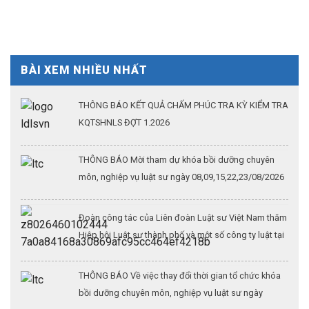
BÀI XEM NHIỀU NHẤT
THÔNG BÁO KẾT QUẢ CHẤM PHÚC TRA KỲ KIỂM TRA
KQTSHNLS ĐỢT 1.2026
THÔNG BÁO Mời tham dự khóa bồi dưỡng chuyên
môn, nghiệp vụ luật sư ngày 08,09,15,22,23/08/2026
Đoàn công tác của Liên đoàn Luật sư Việt Nam thăm
Hiệp hội Luật sư thành phố và một số công ty luật tại
Thượng Hải (Kỳ 3)
THÔNG BÁO Về việc thay đổi thời gian tổ chức khóa
bồi dưỡng chuyên môn, nghiệp vụ luật sư ngày