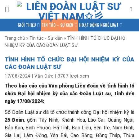
Bỏ
qua
nội
GIỚI THIỆU
TIN TỨC – SỰ KIỆN
HOẠT ĐỘNG NGHỀ LUẬT
dung
PHÁP LUẬT QUỐC TẾ
NGHIÊN CỨU – TRAO ĐỔI
Trang chủ
»
Tin tức - Sự kiện
»
TÌNH HÌNH TỔ CHỨC ĐẠI HỘI
NHIỆM KỲ CỦA CÁC ĐOÀN LUẬT SƯ
KIẾN THỨC PHÁP LUẬT
THƯ VIỆN TÀI LIỆU
LIÊN HỆ
TÌNH HÌNH TỔ CHỨC ĐẠI HỘI NHIỆM KỲ CỦA
CÁC ĐOÀN LUẬT SƯ
17/08/2024
|
Văn Đức
|
3707 lượt xem
Theo báo cáo của Văn phòng Liên đoàn về tình hình tổ
chức Đại hội nhiệm kỳ của các Đoàn Luật sư, tính đến
ngày 17/08/2024:
Số Đoàn Luật sư đã tổ chức thành công Đại hội nhiệm kỳ là
25 Đoàn
, gồm: Tây Ninh, Khánh Hòa, Lào Cai, Quảng Ngãi,
Bắc Kạn, Bình Phước, Hà Tĩnh, Bạc Liêu, Bến Tre, Nam Định,
Gia Lai, Lâm Đồng, Yên Bái, Cao Bằng, Đồng Tháp, Thừa