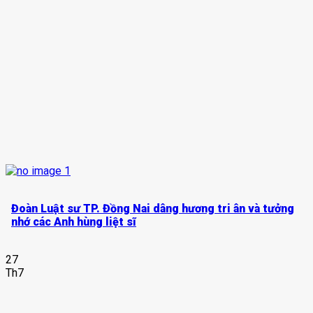
Đoàn Luật sư TP. Đồng Nai dâng hương tri ân và tưởng
nhớ các Anh hùng liệt sĩ
27
Th7