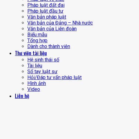
Pháp luật đất đai
Pháp luật đầu tư
Văn bản pháp luật
Văn bản của Đảng – Nhà nước
Văn bản của Liên đoàn
Biểu mẫu
Tổng hợp
Dành cho thành viên
Thư viện tài liệu
Hệ sinh thái số
Tài liệu
Sổ tay luật sư
Hỏi/Đáp tư vấn pháp luật
Hình ảnh
Video
Liên hệ