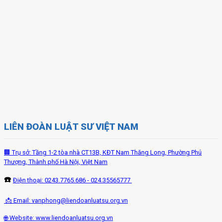
LIÊN ĐOÀN LUẬT SƯ VIỆT NAM
🏢 Trụ sở: Tầng 1-2 tòa nhà CT13B, KĐT Nam Thăng Long, Phường Phú
Thượng, Thành phố Hà Nội, Việt Nam
☎️
Điện thoại: 0243.7765.686 - 024.35565777
📩 Email:
vanphong@liendoanluatsu.org.vn
🌐 Website: www.liendoanluatsu.org.vn