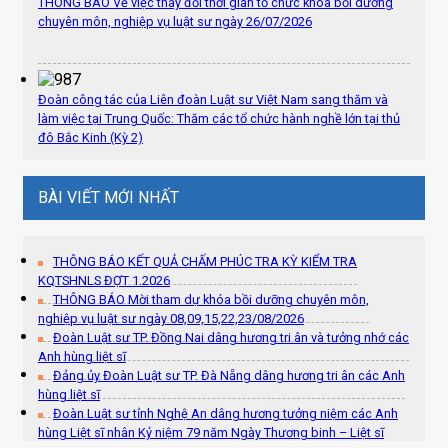
THÔNG BÁO Về việc thay đổi thời gian tổ chức khóa bồi dưỡng
chuyên môn, nghiệp vụ luật sư ngày 26/07/2026
Đoàn công tác của Liên đoàn Luật sư Việt Nam sang thăm và
làm việc tại Trung Quốc: Thăm các tổ chức hành nghề lớn tại thủ
đô Bắc Kinh (Kỳ 2)
BÀI VIẾT MỚI NHẤT
THÔNG BÁO KẾT QUẢ CHẤM PHÚC TRA KỲ KIỂM TRA
KQTSHNLS ĐỢT 1.2026
THÔNG BÁO Mời tham dự khóa bồi dưỡng chuyên môn,
nghiệp vụ luật sư ngày 08,09,15,22,23/08/2026
Đoàn Luật sư TP. Đồng Nai dâng hương tri ân và tưởng nhớ các
Anh hùng liệt sĩ
Đảng ủy Đoàn Luật sư TP. Đà Nẵng dâng hương tri ân các Anh
hùng liệt sĩ
Đoàn Luật sư tỉnh Nghệ An dâng hương tưởng niệm các Anh
hùng Liệt sĩ nhân Kỷ niệm 79 năm Ngày Thương binh – Liệt sĩ