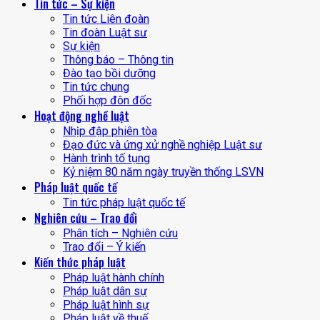
Tin tức – Sự kiện
Tin tức Liên đoàn
Tin đoàn Luật sư
Sự kiện
Thông báo – Thông tin
Đào tạo bồi dưỡng
Tin tức chung
Phối hợp đôn đốc
Hoạt động nghề luật
Nhịp đập phiên tòa
Đạo đức và ứng xử nghề nghiệp Luật sư
Hành trình tố tụng
Kỷ niệm 80 năm ngày truyền thống LSVN
Pháp luật quốc tế
Tin tức pháp luật quốc tế
Nghiên cứu – Trao đổi
Phân tích – Nghiên cứu
Trao đổi – Ý kiến
Kiến thức pháp luật
Pháp luật hành chính
Pháp luật dân sự
Pháp luật hình sự
Pháp luật về thuế