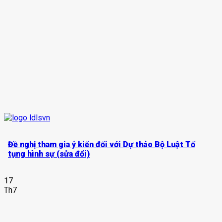
Đề nghị tham gia ý kiến đối với Dự thảo Bộ Luật Tố
tụng hình sự (sửa đổi)
17
Th7