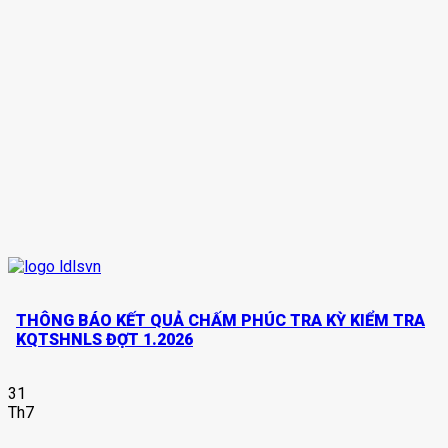
Văn bản của Liên đoàn
Biểu mẫu
Tổng hợp
Dành cho thành viên
THÔNG BÁO KẾT QUẢ CHẤM PHÚC TRA KỲ KIỂM TRA
KQTSHNLS ĐỢT 1.2026
31
Th7