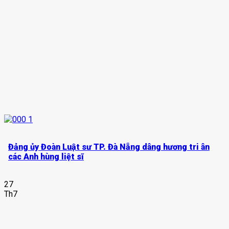
Đảng ủy Đoàn Luật sư TP. Đà Nẵng dâng hương tri ân
các Anh hùng liệt sĩ
27
Th7