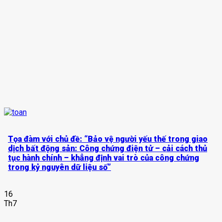
Tọa đàm với chủ đề: “Bảo vệ người yếu thế trong giao
dịch bất động sản: Công chứng điện tử – cải cách thủ
tục hành chính – khẳng định vai trò của công chứng
trong kỷ nguyên dữ liệu số”
16
Th7