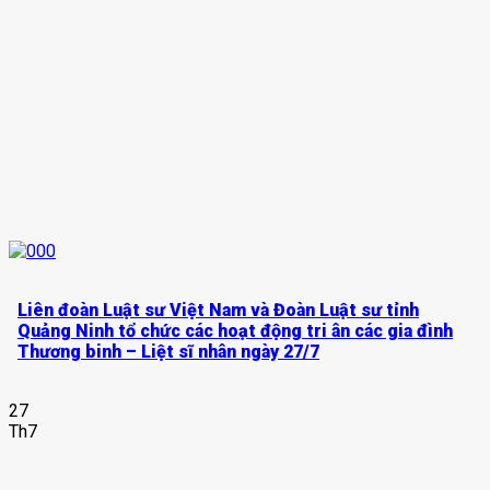
Liên đoàn Luật sư Việt Nam và Đoàn Luật sư tỉnh
Quảng Ninh tổ chức các hoạt động tri ân các gia đình
Thương binh – Liệt sĩ nhân ngày 27/7
27
Th7