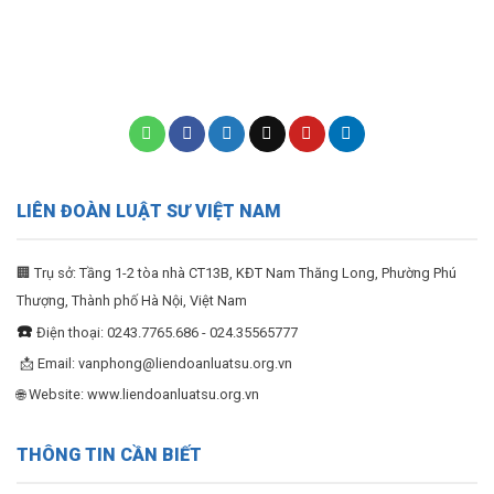
LIÊN ĐOÀN LUẬT SƯ VIỆT NAM
🏢 Trụ sở: Tầng 1-2 tòa nhà CT13B, KĐT Nam Thăng Long, Phường Phú
Thượng, Thành phố Hà Nội, Việt Nam
☎️
Điện thoại: 0243.7765.686 - 024.35565777
📩 Email:
vanphong@liendoanluatsu.org.vn
🌐 Website: www.liendoanluatsu.org.vn
THÔNG TIN CẦN BIẾT