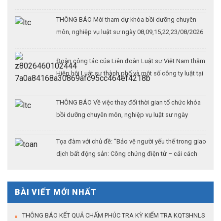
THÔNG BÁO Mời tham dự khóa bồi dưỡng chuyên
môn, nghiệp vụ luật sư ngày 08,09,15,22,23/08/2026
Đoàn công tác của Liên đoàn Luật sư Việt Nam thăm
Hiệp hội Luật sư thành phố và một số công ty luật tại
Thượng Hải (Kỳ 3)
THÔNG BÁO Về việc thay đổi thời gian tổ chức khóa
bồi dưỡng chuyên môn, nghiệp vụ luật sư ngày
26/07/2026
Tọa đàm với chủ đề: “Bảo vệ người yếu thế trong giao
dịch bất động sản: Công chứng điện tử – cải cách
thủ tục hành chính – khẳng định vai trò của công
chứng trong kỷ nguyên dữ liệu số”
BÀI VIẾT MỚI NHẤT
THÔNG BÁO KẾT QUẢ CHẤM PHÚC TRA KỲ KIỂM TRA KQTSHNLS