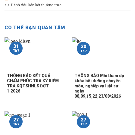
sư
. Đánh dấu
liên kết thường trực
.
CÓ THỂ BẠN QUAN TÂM
31
30
Th7
Th7
THÔNG BÁO KẾT QUẢ
THÔNG BÁO Mời tham dự
CHẤM PHÚC TRA KỲ KIỂM
khóa bồi dưỡng chuyên
TRA KQTSHNLS ĐỢT
môn, nghiệp vụ luật sư
1.2026
ngày
08,09,15,22,23/08/2026
27
27
Th7
Th7