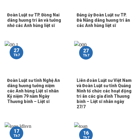
Đoàn Luật sư TP. Đồng Nai
Đảng ủy Đoàn Luật sư TP.
dâng hương tri ân và tưởng
Đà Nẵng dâng hương tri ân
nhớ các Anh hùng liệt sĩ
các Anh hùng liệt sĩ
27
27
Th7
Th7
Đoàn Luật sư tỉnh Nghệ An
Liên đoàn Luật sư Việt Nam
dâng hương tưởng niệm
và Đoàn Luật sư tỉnh Quảng
các Anh hùng Liệt sĩ nhân
Ninh tổ chức các hoạt động
Kỷ niệm 79 năm Ngày
tri ân các gia đình Thương
Thương binh – Liệt sĩ
binh – Liệt sĩ nhân ngày
27/7
17
16
Th7
Th7