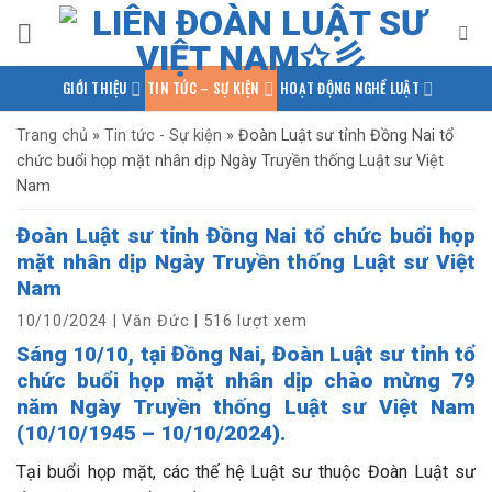
Bỏ
qua
nội
GIỚI THIỆU
TIN TỨC – SỰ KIỆN
HOẠT ĐỘNG NGHỀ LUẬT
dung
PHÁP LUẬT QUỐC TẾ
NGHIÊN CỨU – TRAO ĐỔI
Trang chủ
»
Tin tức - Sự kiện
»
Đoàn Luật sư tỉnh Đồng Nai tổ
chức buổi họp mặt nhân dịp Ngày Truyền thống Luật sư Việt
KIẾN THỨC PHÁP LUẬT
THƯ VIỆN TÀI LIỆU
LIÊN HỆ
Nam
Đoàn Luật sư tỉnh Đồng Nai tổ chức buổi họp
mặt nhân dịp Ngày Truyền thống Luật sư Việt
Nam
10/10/2024
|
Văn Đức
|
516 lượt xem
Sáng 10/10, tại Đồng Nai, Đoàn Luật sư tỉnh tổ
chức buổi họp mặt nhân dịp chào mừng 79
năm Ngày Truyền thống Luật sư Việt Nam
(10/10/1945 – 10/10/2024).
Tại buổi họp mặt, các thế hệ Luật sư thuộc Đoàn Luật sư