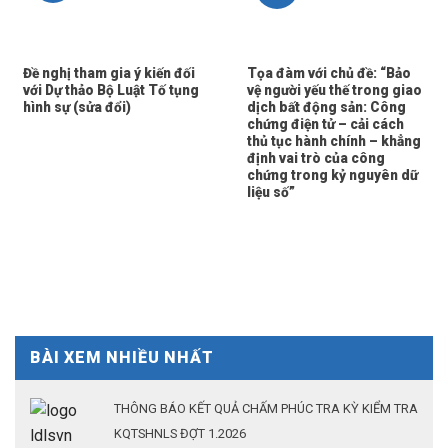
Đề nghị tham gia ý kiến đối
Tọa đàm với chủ đề: “Bảo
với Dự thảo Bộ Luật Tố tụng
vệ người yếu thế trong giao
hình sự (sửa đổi)
dịch bất động sản: Công
chứng điện tử – cải cách
thủ tục hành chính – khẳng
định vai trò của công
chứng trong kỷ nguyên dữ
liệu số”
BÀI XEM NHIỀU NHẤT
THÔNG BÁO KẾT QUẢ CHẤM PHÚC TRA KỲ KIỂM TRA
KQTSHNLS ĐỢT 1.2026