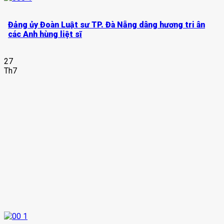
Đảng ủy Đoàn Luật sư TP. Đà Nẵng dâng hương tri ân
các Anh hùng liệt sĩ
27
Th7