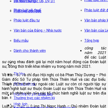
Pháp luật hình
DS nhân sự các UB, DV, DT
Tin tức chung
Pháp luật về thuế
Pháp luật đất đ
Phối hợp đôn đốc
Pháp luật đầu tư
Văn bản pháp l
Văn bản của Đảng – Nhà nước
Văn bản của L
Biểu mẫu
Tổng hợp
công tác
Thư viện tài liệu
Liên hệ
Dành cho thành viên
năm 2021
để các Luật
sư cùng nhau đánh giá lại một năm hoạt động của Đoàn luật
sư, đồng thời triển khai nhiệm vụ trong năm mới 2021.
Tài liệu
Về tham dự và chỉ đạo Hội nghị có bà Phan Thùy Dương – Phó
Giới thiệu
Giám đốc Sở Tư pháp tỉnh Thừa Thiên Huế và các đại biểu.
Thành phần tham dự ngoài các Luật sư còn có người tập sự
Sổ tay luật sư
Tin tức – Sự kiện
hành nghề luật sư thuộc Đoàn Luật sư tỉnh Thừa Thiên Huế và
một số nhân viên của các tổ chức hành nghề luật sư trên địa
Hỏi/Đáp tư vấn pháp luật
Hoạt động nghề luật
bàn.
Thường trực các nhiệm kỳ
Hình ảnh
Pháp luật quốc tế
Luật sư Thạc sĩ Đặng Thị Ngọc Hạnh – Chủ nhiệm Đoàn luật