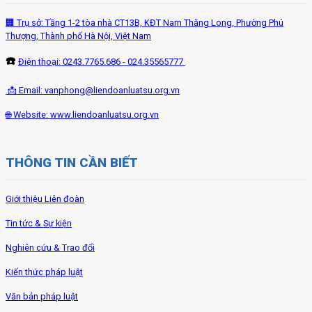
🏢 Trụ sở: Tầng 1-2 tòa nhà CT13B, KĐT Nam Thăng Long, Phường Phú
Thượng, Thành phố Hà Nội, Việt Nam
☎️
Điện thoại: 0243.7765.686 - 024.35565777
📩 Email:
vanphong@liendoanluatsu.org.vn
🌐 Website: www.liendoanluatsu.org.vn
THÔNG TIN CẦN BIẾT
Giới thiệu Liên đoàn
Tin tức & Sự kiện
Nghiên cứu & Trao đổi
Kiến thức pháp luật
Văn bản pháp luật