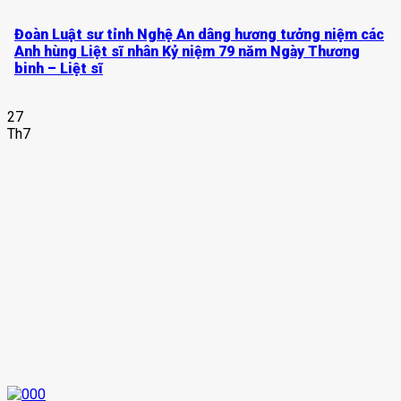
Đoàn Luật sư tỉnh Nghệ An dâng hương tưởng niệm các
Anh hùng Liệt sĩ nhân Kỷ niệm 79 năm Ngày Thương
binh – Liệt sĩ
27
Th7