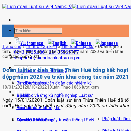
Bỏ
qua
nội
dung
Giới thiệu
Trang chủ
»
Tin tức - Sự kiện
»
Tin đoàn Luật sư
»
Đoàn luật sư
tỉnh Thừa Thiên Huế tổng kết hoạt động năm 2020 và triển khai
0243.7765.686 - 024.35565777
Tin tức – Sự kiện
công tác năm 2021
vanphong@liendoanluatsu.org.vn
Hoạt động nghề luật
Đoàn luật sư tỉnh Thừa Thiên Huế tổng kết hoạt
Thường trực các nhiệm kỳ
động năm 2020 và triển khai công tác năm 2021
Pháp luật quốc tế
Ban Thường vụ Liên đoàn các nhiệm kỳ
Tin đoàn Luật sư
18/01/2021
28/10/2022
|
Xuân Thạo
|
866 lượt xem
Nghiên cứu – Trao đổi
Điều lệ
Sự kiện
Đạo đức và ứng xử nghề nghiệp Luật sư
Ngày 15/01/20201 Đoàn luật sư tỉnh Thừa Thiên Huế đã tổ
Kiến thức pháp luật
chức
Hội nghị tổng kết hoạt động năm 2020 và
triển khai
Biểu trưng
Thông báo – Thông tin
Hành trình tố tụng
Pháp luật dân 
Cơ cấu tổ chức
Đào tạo bồi dưỡng
Kỷ niệm 80 năm ngày truyền thống LSVN
Trao đổi – Ý kiến