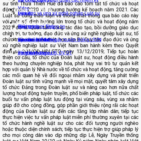
Ban Thường vụ Liên đoàn các nhiệm kỳ
Tin đoàn Luật sư
sư tỉnh Thừa Thiên Huế đã báo cáo tóm tắt tổ chức và hoạt
Video
động năm 2020 và phương hướng kế hoạch năm 2021. Các
Nghiên cứu – Trao đổi
Điều lệ
Sự kiện
Đạo đức và ứng xử nghề nghiệp Luật sư
Luật sư cùng thảo luận và thống nhất thông qua báo cáo này
với một số định hướng lớn trong tổ chức và hoạt động năm
Kiến thức pháp luật
Biểu trưng
Thông báo – Thông tin
Hành trình tố tụng
2021 đó là: Quan tâm công tác đào tạo, bồi dưỡng giáo dục
chính trị, tư tưởng, đạo đức và ứng xử nghề nghiệp luật sư, tổ
Thư viện tài liệu
chức triển khai quán triệt, học tập Bộ Quy tắc đạo đức và ứng
Cơ cấu tổ chức
Đào tạo bồi dưỡng
Kỷ niệm 80 năm ngày truyền thống LSVN
Trao đổi – Ý kiến
xử nghề nghiệp luật sư Việt Nam ban hành kèm theo Quyết
Liên hệ
định số 201/QĐ-HĐLSTQ ngày 13/12/2019; Tiếp tục hoàn
DS nhân sự các UB, DV, DT
Tin tức chung
Pháp luật dân sự
thiện cơ cấu, tổ chức của Đoàn luật sư, hoạt động điều hành
theo hướng chuyên nghiệp hóa, phát huy vai trò tự quản kết
Phối hợp đôn đốc
Pháp luật hình sự
Tài liệu
hợp với quản lý Nhà nước về tổ chức và hoạt động, tăng cường
các mối quan hệ về đối ngoại nhằm xây dựng và phát triển
Pháp luật về thuế
Sổ tay luật sư
Đoàn luật sư tỉnh vững mạnh về mọi mặt, quyết tâm xây dựng
tổ chức Đảng trong Đoàn luật sư và nâng cao hơn nữa chất
Pháp luật đất đai
Hỏi/Đáp tư vấn pháp luật
lượng hoạt động tuyên truyền, phổ biến pháp luật, tổ chức các
buổi tư vấn pháp luật lưu động tại vùng sâu, vùng xa nhằm
giúp đỡ cho cộng đồng, góp phần giới thiệu rộng rãi các hoạt
Pháp luật đầu tư
Hình ảnh
động của Đoàn luật sư đến các tầng lớp nhân dân; tiếp tục
thực hiện việc tư vấn pháp luật miễn phí thường xuyên tại các
Văn bản pháp luật
Video
tổ chức hành nghề luật sư cho các đối tượng người nghèo
hoặc thuộc diện chính sách; tiếp tục thực hiện trợ giúp pháp lý
Văn bản của Đảng – Nhà nước
cho mọi công dân vào dịp những dịp Lễ, Ngày Truyền thống