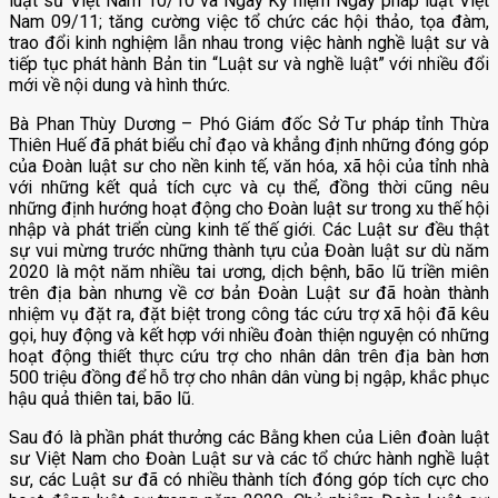
luật sư Việt Nam 10/10 và Ngày Kỷ niệm Ngày pháp luật Việt
Văn bản của Liên đoàn
Nam 09/11; tăng cường việc tổ chức các hội thảo, tọa đàm,
trao đổi kinh nghiệm lẫn nhau trong việc hành nghề luật sư và
tiếp tục phát hành Bản tin “Luật sư và nghề luật” với nhiều đổi
Biểu mẫu
mới về nội dung và hình thức.
Tổng hợp
Bà Phan Thùy Dương – Phó Giám đốc Sở Tư pháp tỉnh Thừa
Thiên Huế đã phát biểu chỉ đạo và khẳng định những đóng góp
Dành cho thành viên
của Đoàn luật sư cho nền kinh tế, văn hóa, xã hội của tỉnh nhà
với những kết quả tích cực và cụ thể, đồng thời cũng nêu
những định hướng hoạt động cho Đoàn luật sư trong xu thế hội
nhập và phát triển cùng kinh tế thế giới. Các Luật sư đều thật
sự vui mừng trước những thành tựu của Đoàn luật sư dù năm
2020 là một năm nhiều tai ương, dịch bệnh, bão lũ triền miên
trên địa bàn nhưng về cơ bản Đoàn Luật sư đã hoàn thành
nhiệm vụ đặt ra, đặt biệt trong công tác cứu trợ xã hội đã kêu
gọi, huy động và kết hợp với nhiều đoàn thiện nguyện có những
hoạt động thiết thực cứu trợ cho nhân dân trên địa bàn hơn
500 triệu đồng để hỗ trợ cho nhân dân vùng bị ngập, khắc phục
hậu quả thiên tai, bão lũ.
Sau đó là phần phát thưởng các Bằng khen của Liên đoàn luật
sư Việt Nam cho Đoàn Luật sư và các tổ chức hành nghề luật
sư, các Luật sư đã có nhiều thành tích đóng góp tích cực cho