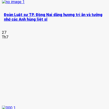
Đoàn Luật sư TP. Đồng Nai dâng hương tri ân và tưởng
nhớ các Anh hùng liệt sĩ
27
Th7