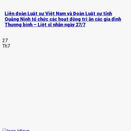
Liên đoàn Luật sư Việt Nam và Đoàn Luật sư tỉnh
Quảng Ninh tổ chức các hoạt động tri ân các gia đình
Thương binh – Liệt sĩ nhân ngày 27/7
27
Th7