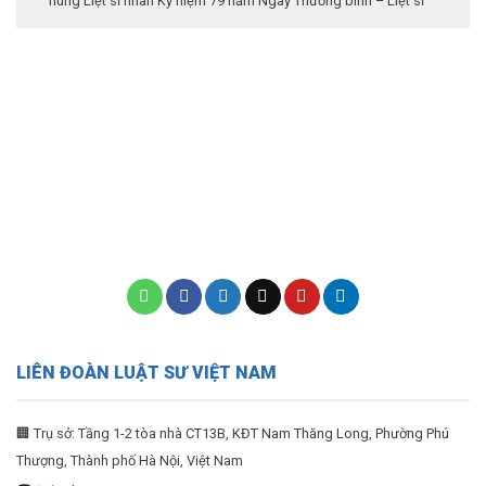
hùng Liệt sĩ nhân Kỷ niệm 79 năm Ngày Thương binh – Liệt sĩ
LIÊN ĐOÀN LUẬT SƯ VIỆT NAM
🏢 Trụ sở: Tầng 1-2 tòa nhà CT13B, KĐT Nam Thăng Long, Phường Phú
Thượng, Thành phố Hà Nội, Việt Nam