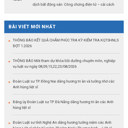
dịch bất động sản: Công chứng điện tử – cải cách
thủ tục hành chính – khẳng định vai trò của công
chứng trong kỷ nguyên dữ liệu số”
BÀI VIẾT MỚI NHẤT
THÔNG BÁO KẾT QUẢ CHẤM PHÚC TRA KỲ KIỂM TRA KQTSHNLS
ĐỢT 1.2026
THÔNG BÁO Mời tham dự khóa bồi dưỡng chuyên môn, nghiệp
vụ luật sư ngày 08,09,15,22,23/08/2026
Đoàn Luật sư TP. Đồng Nai dâng hương tri ân và tưởng nhớ các
Anh hùng liệt sĩ
Đảng ủy Đoàn Luật sư TP. Đà Nẵng dâng hương tri ân các Anh
hùng liệt sĩ
Đoàn Luật sư tỉnh Nghệ An dâng hương tưởng niệm các Anh