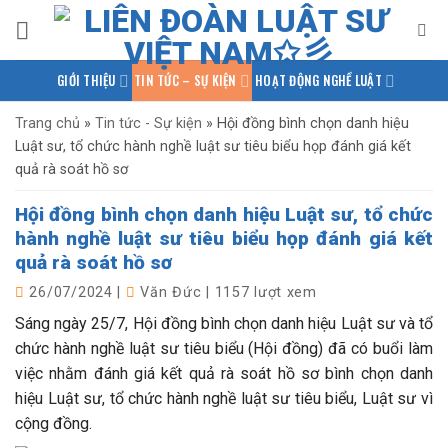
Bỏ
qua
nội
GIỚI THIỆU
TIN TỨC – SỰ KIỆN
HOẠT ĐỘNG NGHỀ LUẬT
dung
PHÁP LUẬT QUỐC TẾ
NGHIÊN CỨU – TRAO ĐỔI
Trang chủ
»
Tin tức - Sự kiện
»
Hội đồng bình chọn danh hiệu
Luật sư, tổ chức hành nghề luật sư tiêu biểu họp đánh giá kết
KIẾN THỨC PHÁP LUẬT
THƯ VIỆN TÀI LIỆU
LIÊN HỆ
quả rà soát hồ sơ
Hội đồng bình chọn danh hiệu Luật sư, tổ chức
hành nghề luật sư tiêu biểu họp đánh giá kết
quả rà soát hồ sơ
26/07/2024
|
Văn Đức
|
1157 lượt xem
Sáng ngày 25/7, Hội đồng bình chọn danh hiệu Luật sư và tổ
chức hành nghề luật sư tiêu biểu (Hội đồng) đã có buổi làm
việc nhằm đánh giá kết quả rà soát hồ sơ bình chọn danh
hiệu Luật sư, tổ chức hành nghề luật sư tiêu biểu, Luật sư vì
cộng đồng.