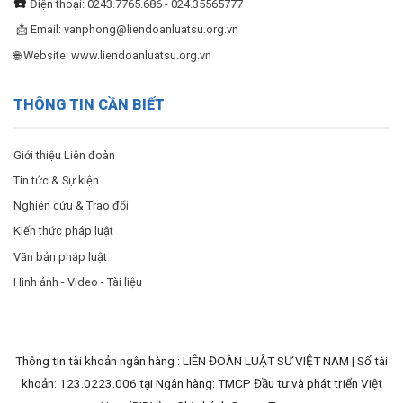
☎️
Điện thoại: 0243.7765.686 - 024.35565777
📩 Email:
vanphong@liendoanluatsu.org.vn
🌐 Website: www.liendoanluatsu.org.vn
THÔNG TIN CẦN BIẾT
Giới thiệu Liên đoàn
Tin tức & Sự kiện
Nghiên cứu & Trao đổi
Kiến thức pháp luật
Văn bản pháp luật
Hình ảnh - Video - Tài liệu
Thông tin tài khoản ngân hàng : LIÊN ĐOÀN LUẬT SƯ VIỆT NAM | Số tài
khoản: 123.0223.006 tại Ngân hàng: TMCP Đầu tư và phát triển Việt