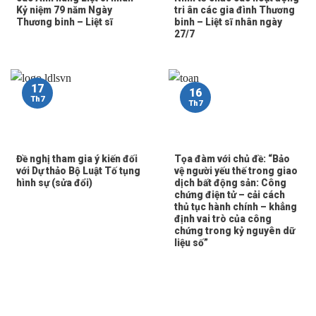
Kỷ niệm 79 năm Ngày
tri ân các gia đình Thương
Thương binh – Liệt sĩ
binh – Liệt sĩ nhân ngày
27/7
17
16
Th7
Th7
Đề nghị tham gia ý kiến đối
Tọa đàm với chủ đề: “Bảo
với Dự thảo Bộ Luật Tố tụng
vệ người yếu thế trong giao
hình sự (sửa đổi)
dịch bất động sản: Công
chứng điện tử – cải cách
thủ tục hành chính – khẳng
định vai trò của công
chứng trong kỷ nguyên dữ
liệu số”