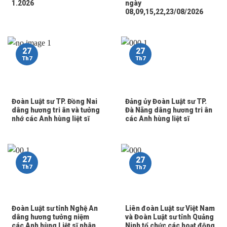
1.2026
ngày
08,09,15,22,23/08/2026
27
27
Th7
Th7
Đoàn Luật sư TP. Đồng Nai
Đảng ủy Đoàn Luật sư TP.
dâng hương tri ân và tưởng
Đà Nẵng dâng hương tri ân
nhớ các Anh hùng liệt sĩ
các Anh hùng liệt sĩ
27
27
Th7
Th7
Đoàn Luật sư tỉnh Nghệ An
Liên đoàn Luật sư Việt Nam
dâng hương tưởng niệm
và Đoàn Luật sư tỉnh Quảng
các Anh hùng Liệt sĩ nhân
Ninh tổ chức các hoạt động