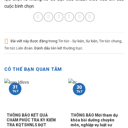
cuộc bình chọn.
Bài viết này được đăng trong
Tin tức - Sự kiện
,
Sự kiện
,
Tin tức chung
,
Tin tức Liên đoàn
. Đánh dấu
liên kết thường trực
.
CÓ THỂ BẠN QUAN TÂM
31
30
Th7
Th7
THÔNG BÁO KẾT QUẢ
THÔNG BÁO Mời tham dự
CHẤM PHÚC TRA KỲ KIỂM
khóa bồi dưỡng chuyên
TRA KQTSHNLS ĐỢT
môn, nghiệp vụ luật sư