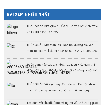
BÀI XEM NHIỀU NHẤT
THÔNG BÁO KẾT QUẢ CHẤM PHÚC TRA KỲ KIỂM TRA
KQTSHNLS ĐỢT 1.2026
THÔNG BÁO Mời tham dự khóa bồi dưỡng chuyên
môn, nghiệp vụ luật sư ngày 08,09,15,22,23/08/2026
Đoàn công tác của Liên đoàn Luật sư Việt Nam thăm
Hiệp hội Luật sư thành phố và một số công ty luật tại
Thượng Hải (Kỳ 3)
THÔNG BÁO Về việc thay đổi thời gian tổ chức khóa
bồi dưỡng chuyên môn, nghiệp vụ luật sư ngày
26/07/2026
Tọa đàm với chủ đề: “Bảo vệ người yếu thế trong giao