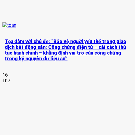
Tọa đàm với chủ đề: “Bảo vệ người yếu thế trong giao
dịch bất động sản: Công chứng điện tử – cải cách thủ
tục hành chính – khẳng định vai trò của công chứng
trong kỷ nguyên dữ liệu số”
16
Th7