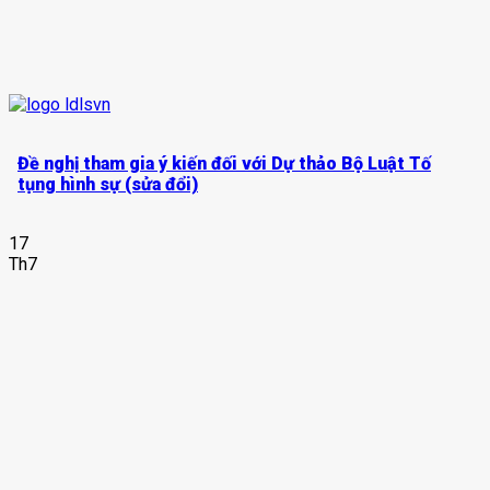
Đề nghị tham gia ý kiến đối với Dự thảo Bộ Luật Tố
tụng hình sự (sửa đổi)
17
Th7