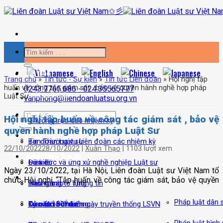
Bỏ
qua
nội
dung
Giới thiệu
Trang chủ
»
Tin tức - Sự kiện
»
Tin tức Liên đoàn
»
Hội nghị tập
huấn về công tác giám sát , bảo vệ quyền hành nghề hợp pháp
0243.7765.686 - 024.35565777
Tin tức – Sự kiện
Luật Sư
vanphong@liendoanluatsu.org.vn
Hoạt động nghề luật
Hội nghị tập huấn về công tác giám sát , bảo vệ
Thường trực các nhiệm kỳ
quyền hành nghề hợp pháp Luật Sư
Pháp luật quốc tế
Ban Thường vụ Liên đoàn các nhiệm kỳ
Tin đoàn Luật sư
22/10/2022
28/10/2022
|
Xuân Thạo
|
1103 lượt xem
Nghiên cứu – Trao đổi
Điều lệ
Sự kiện
Đạo đức và ứng xử nghề nghiệp Luật sư
Ngày 23/10/2022, tại Hà Nội, Liên đoàn Luật sư Việt Nam tổ
Kiến thức pháp luật
chức Hội nghị “Tập huấn về công tác giám sát, bảo vệ quyền
Biểu trưng
Thông báo – Thông tin
Hành trình tố tụng
Pháp luật dân 
Cơ cấu tổ chức
Đào tạo bồi dưỡng
Kỷ niệm 80 năm ngày truyền thống LSVN
Trao đổi – Ý kiến