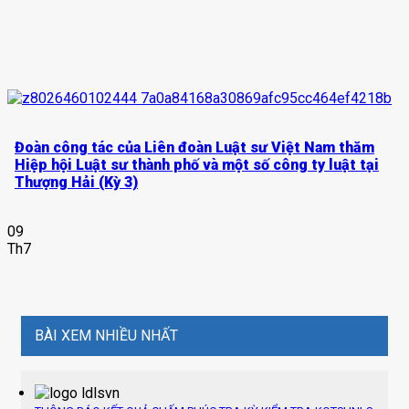
Đoàn công tác của Liên đoàn Luật sư Việt Nam thăm
Hiệp hội Luật sư thành phố và một số công ty luật tại
Thượng Hải (Kỳ 3)
09
Th7
BÀI XEM NHIỀU NHẤT