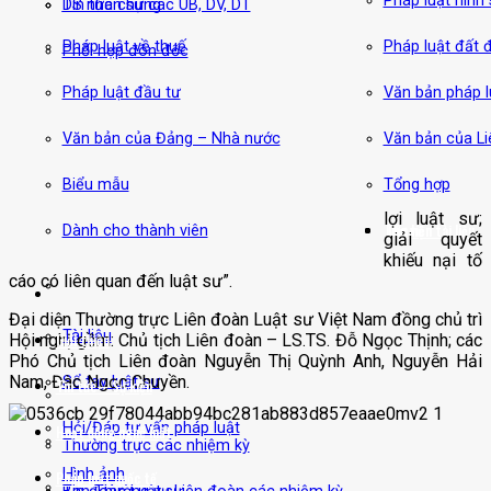
Pháp luật hình
DS nhân sự các UB, DV, DT
Tin tức chung
Pháp luật về thuế
Pháp luật đất đ
Phối hợp đôn đốc
Pháp luật đầu tư
Văn bản pháp l
Văn bản của Đảng – Nhà nước
Văn bản của L
Biểu mẫu
Tổng hợp
lợi luật sư;
Thư viện tài liệu
Liên hệ
Dành cho thành viên
giải quyết
khiếu nại tố
cáo có liên quan đến luật sư”.
Đại diện Thường trực Liên đoàn Luật sư Việt Nam đồng chủ trì
Tài liệu
Hội nghị gồm: Chủ tịch Liên đoàn – LS.TS. Đỗ Ngọc Thịnh; các
Giới thiệu
Phó Chủ tịch Liên đoàn Nguyễn Thị Quỳnh Anh, Nguyễn Hải
Nam, Đào Ngọc Chuyền.
Sổ tay luật sư
Tin tức – Sự kiện
Hỏi/Đáp tư vấn pháp luật
Hoạt động nghề luật
Thường trực các nhiệm kỳ
Hình ảnh
Pháp luật quốc tế