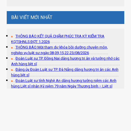
BÀI VIẾT MỚI NHẤT
THÔNG BÁO KẾT QUẢ CHẤM PHÚC TRA KỲ KIỂM TRA
KQTSHNLS ĐỢT 1.2026
THÔNG BÁO Mời tham dự khóa bồi dưỡng chuyên môn,
nghiệp vụ luật sư ngày 08,09,15,22,23/08/2026
Đoàn Luật sư TP. Đồng Nai dâng hương tri ân và tưởng nhớ các
Anh hùng liệt sĩ
Đảng ủy Đoàn Luật sư TP. Đà Nẵng dâng hương tri ân các Anh
hùng liệt sĩ
Đoàn Luật sư tỉnh Nghệ An dâng hương tưởng niệm các Anh
hùng Liệt sĩ nhân Kỷ niệm 79 năm Ngày Thương binh – Liệt sĩ