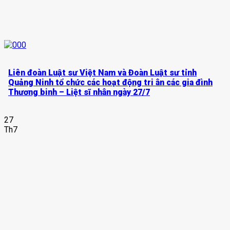
Liên đoàn Luật sư Việt Nam và Đoàn Luật sư tỉnh
Quảng Ninh tổ chức các hoạt động tri ân các gia đình
Thương binh – Liệt sĩ nhân ngày 27/7
27
Th7