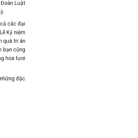
a Đoàn Luật
ỳ.
 cả các đại
 Lễ Kỷ niệm
 quà tri ân
nh bạn cũng
ng hoa tươi
c những đặc