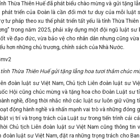
ỉnh Thừa Thiên Huế đã phát biểu chào mừng và gửi tặng lẵ
 phát triển của Đoàn là cần đổi mới tư duy của mỗi luật
ợ tư pháp theo xu thế phát triển tất yếu là tỉnh Thừa Thiên
ng” trong năm 2025, phải xây dựng một đội ngũ luật sư b
a tốt về đạo đức, vừa bảo vệ cho nhân dân nhưng cũng vừa
iểu hơn những chủ trương, chính sách của Nhà Nước.
 tỉnh Thừa Thiên Huế gửi tặng lẵng hoa tươi thắm chúc m
ên đoàn luật sư Việt Nam, Chủ tịch Liên đoàn luật sư Vi
Quốc Hội cũng chúc mừng và tặng hoa cho Đoàn Luật sư tỉ
 hành nghề, đồng thời nhắc nhở các luật sư luôn giữ vững t
 hoạt động hành nghề và nhấn mạnh vai trò và những đóng 
 bật vị trí và trọng trách của Luật sư trong tiến trình cải 
hời Chủ tịch Liên đoàn luật sư Việt Nam cũng thông tin 
n đoàn luật sư Việt Nam, đặt ra những trọng trách cho Ba