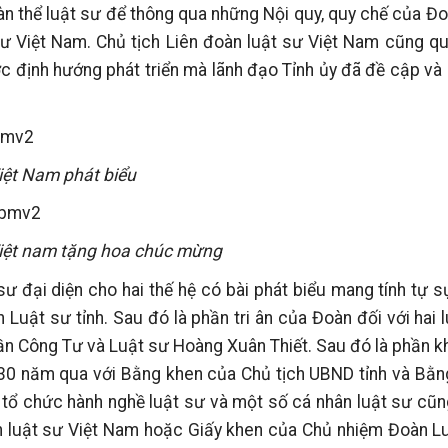
oàn thể luật sư để thông qua những Nội quy, quy chế của Đ
sư Việt Nam. Chủ tịch Liên đoàn luật sư Việt Nam cũng q
c định hướng phát triển mà lãnh đạo Tỉnh ủy đã đề cập và
iệt Nam phát biểu
 Việt nam tặng hoa chúc mừng
sư đại diện cho hai thế hệ có bài phát biểu mang tính tự 
uật sư tỉnh. Sau đó là phần tri ân của Đoàn đối với hai l
rần Công Tư và Luật sư Hoàng Xuân Thiết. Sau đó là phần 
 30 năm qua với Bằng khen của Chủ tịch UBND tỉnh và Bằn
ố tổ chức hành nghề luật sư và một số cá nhân luật sư cũ
 luật sư Việt Nam hoặc Giấy khen của Chủ nhiệm Đoàn Luậ