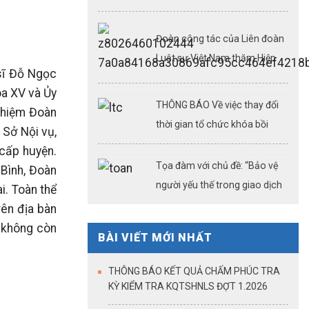
nghiệp vụ luật sư ngày
08,09,15,22,23/08/2026
Đoàn công tác của Liên đoàn
Luật sư Việt Nam thăm Hiệp
sĩ Đỗ Ngọc
hội Luật sư thành phố và một
óa XV và Ủy
số công ty luật tại Thượng Hải
THÔNG BÁO Về việc thay đổi
nhiệm Đoàn
(Kỳ 3)
thời gian tổ chức khóa bồi
 Sở Nội vụ,
dưỡng chuyên môn, nghiệp vụ
 cấp huyện.
luật sư ngày 26/07/2026
Tọa đàm với chủ đề: “Bảo vệ
 Bình, Đoàn
người yếu thế trong giao dịch
i. Toàn thể
bất động sản: Công chứng
rên địa bàn
điện tử – cải cách thủ tục
 không còn
BÀI VIẾT MỚI NHẤT
hành chính – khẳng định vai
trò của công chứng trong kỷ
THÔNG BÁO KẾT QUẢ CHẤM PHÚC TRA
nguyên dữ liệu số”
KỲ KIỂM TRA KQTSHNLS ĐỢT 1.2026