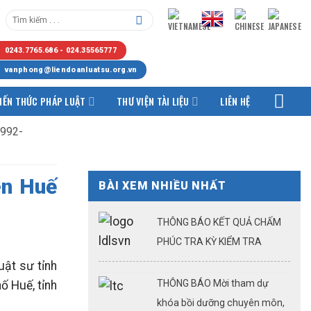
0243.7765.686 - 024.35565777
vanphong@liendoanluatsu.org.vn
IẾN THỨC PHÁP LUẬT
THƯ VIỆN TÀI LIỆU
LIÊN HỆ
1992-
ên Huế
BÀI XEM NHIỀU NHẤT
THÔNG BÁO KẾT QUẢ CHẤM
PHÚC TRA KỲ KIỂM TRA
KQTSHNLS ĐỢT 1.2026
ật sư tỉnh
THÔNG BÁO Mời tham dự
ố Huế, tỉnh
khóa bồi dưỡng chuyên môn,