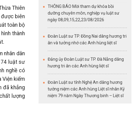
THÔNG BÁO Mời tham dự khóa bồi
Thừa Thiên
dưỡng chuyên môn, nghiệp vụ luật sư
ế được biên
ngày 08,09,15,22,23/08/2026
uát toàn bộ
 hình thành
Đoàn Luật sư TP. Đồng Nai dâng hương tri
t.
ân và tưởng nhớ các Anh hùng liệt sĩ
n nhân dân
Đảng ủy Đoàn Luật sư TP. Đà Nẵng dâng
 74 luật sư
hương tri ân các Anh hùng liệt sĩ
ành nghề có
à Viện kiểm
Đoàn Luật sư tỉnh Nghệ An dâng hương
àn đã khẳng
tưởng niệm các Anh hùng Liệt sĩ nhân Kỷ
 chất lượng
niệm 79 năm Ngày Thương binh – Liệt sĩ