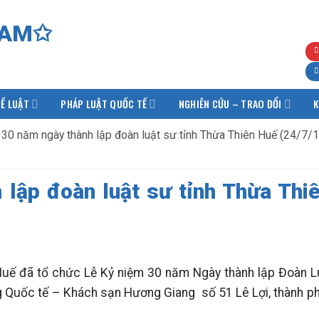
Ề LUẬT
PHÁP LUẬT QUỐC TẾ
NGHIÊN CỨU – TRAO ĐỔI
K
 30 năm ngày thành lập đoàn luật sư tỉnh Thừa Thiên Huế (24/7/
 lập đoàn luật sư tỉnh Thừa Thi
uế đã tổ chức Lễ Kỷ niệm 30 năm Ngày thành lập Đoàn Lu
 Quốc tế – Khách sạn Hương Giang số 51 Lê Lợi, thành ph