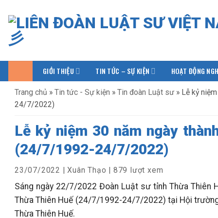
Bỏ
qua
nội
dung
GIỚI THIỆU
TIN TỨC – SỰ KIỆN
HOẠT ĐỘNG NGH
Trang chủ
»
Tin tức - Sự kiện
»
Tin đoàn Luật sư
»
Lễ kỷ niệm
24/7/2022)
Lễ kỷ niệm 30 năm ngày thành
(24/7/1992-24/7/2022)
23/07/2022
|
Xuân Thạo
|
879 lượt xem
Sáng ngày 22/7/2022 Đoàn Luật sư tỉnh Thừa Thiên H
Thừa Thiên Huế (24/7/1992-24/7/2022) tại Hội trường
Thừa Thiên Huế.