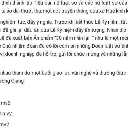
định thành lập Tiểu ban nữ luật sư và các nữ luật sư củ
tà áo dài thướt tha, một nét truyền thống của xứ Huế kinh k
 nghiêm túc, đầy ý nghĩa. Trước khi kết thúc Lễ Kỷ niệm, tất
 để ghi lại dấu ấn của Lễ Kỷ niệm đầy ấn tượng. Nhân dịp
uế đã xuất bản Ấn phẩm “30 năm nhìn lại…” như là một món
 sư Chủ nhiệm đoàn đã có lời cám ơn những Đoàn luật sư tỉ
ị doanh nghiệp đã hỗ trợ, gửi lời chúc mừng và những lẵ
g nhau tham dự một buổi giao lưu văn nghệ và thưởng thứ
ương Giang.