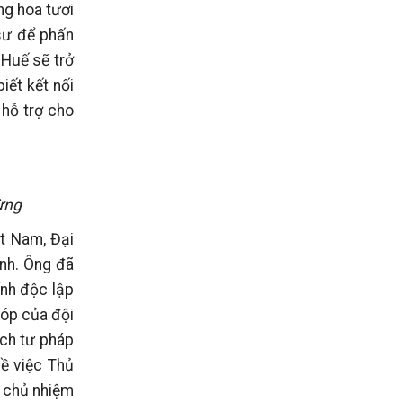
ng hoa tươi
 sư để phấn
 Huế sẽ trở
iết kết nối
 hỗ trợ cho
ừng
ệt Nam, Đại
nh. Ông đã
ính độc lập
góp của đội
cách tư pháp
về việc Thủ
n chủ nhiệm