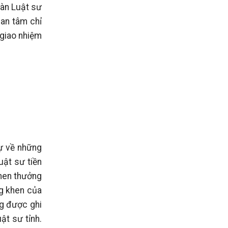
oàn Luật sư
uan tâm chỉ
 giao nhiệm
sự về những
uật sư tiền
khen thưởng
g khen của
ng được ghi
t sư tỉnh.