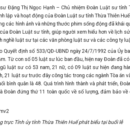
t sư Đặng Thị Ngọc Hạnh – Chủ nhiệm Đoàn Luật sư tỉnh 
hành lập và hoạt động của Đoàn Luật sư tỉnh Thừa Thiên Hu
bằng các hình ảnh và những thước phim sống động đã khái q
 của Đoàn Luật sư tỉnh, giúp người xem hiểu hơn về lịch sử
h nghề luật sư tại các văn phòng luật sư và các công ty luậ
heo Quyết định số 533/QĐ-UBND ngày 24/7/1992 của Ủy ba
ăm. Từ con số 05 luật sư lúc ban đầu, hiện nay Đoàn đã có
ngũ luật sư có 53 nam, 21 nữ, có 09 luật sư hiện đang h
h, 21 luật sư trước đây công tác trong các ngành Tòa án v
uổi bình quân là 48. Quá trình hình thành và phát triển, Đo
, là Đoàn đứng thứ 11 toàn quốc về số lượng, đảm bảo về
trực Tỉnh ủy tỉnh Thừa Thiên Huế phát biểu tại buổi lễ