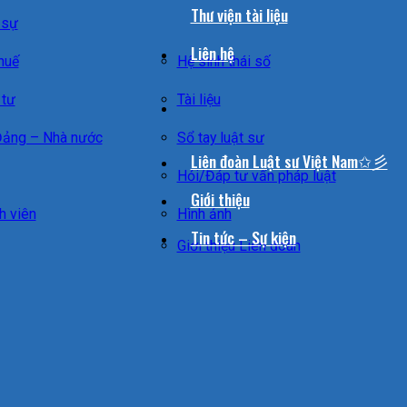
Thư viện tài liệu
 sự
Liên hệ
huế
Hệ sinh thái số
 tư
Tài liệu
Đảng – Nhà nước
Sổ tay luật sư
Liên đoàn Luật sư Việt Nam✩彡
Hỏi/Đáp tư vấn pháp luật
Giới thiệu
h viên
Hình ảnh
Tin tức – Sự kiện
Giới thiệu Liên đoàn