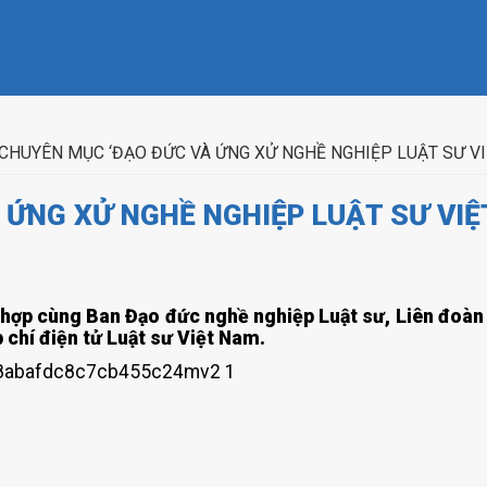
CHUYÊN MỤC ‘ĐẠO ĐỨC VÀ ỨNG XỬ NGHỀ NGHIỆP LUẬT SƯ VI
 ỨNG XỬ NGHỀ NGHIỆP LUẬT SƯ VIỆ
 hợp cùng Ban Đạo đức nghề nghiệp Luật sư, Liên đoà
 chí điện tử Luật sư Việt Nam.