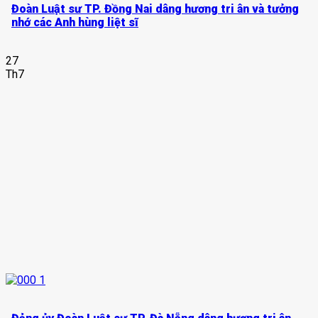
Đoàn Luật sư TP. Đồng Nai dâng hương tri ân và tưởng
nhớ các Anh hùng liệt sĩ
27
Th7