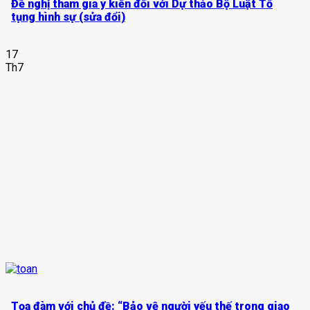
Đề nghị tham gia ý kiến đối với Dự thảo Bộ Luật Tố
tụng hình sự (sửa đổi)
17
Th7
Tọa đàm với chủ đề: “Bảo vệ người yếu thế trong giao