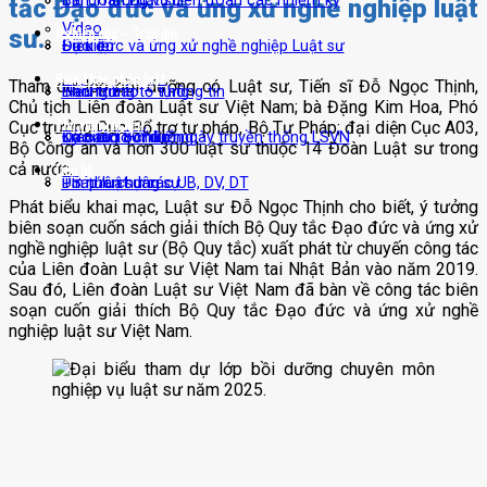
Ban Thường vụ Liên đoàn các nhiệm kỳ
Tin đoàn Luật sư
tắc Đạo đức và ứng xử nghề nghiệp luật
Video
Nghiên cứu – Trao đổi
sư.
Điều lệ
Sự kiện
Đạo đức và ứng xử nghề nghiệp Luật sư
Kiến thức pháp luật
Tham dự lớp bồi dưỡng có Luật sư, Tiến sĩ Đỗ Ngọc Thịnh,
Biểu trưng
Thông báo – Thông tin
Hành trình tố tụng
Chủ tịch Liên đoàn Luật sư Việt Nam; bà Đặng Kim Hoa, Phó
Thư viện tài liệu
Cục trưởng Cục Bổ trợ tư pháp, Bộ Tư Pháp; đại diện Cục A03,
Cơ cấu tổ chức
Đào tạo bồi dưỡng
Kỷ niệm 80 năm ngày truyền thống LSVN
Trao đổi – Ý kiến
Bộ Công an và hơn 300 luật sư thuộc 14 Đoàn Luật sư trong
cả nước.
Liên hệ
DS nhân sự các UB, DV, DT
Tin tức chung
Pháp luật dân sự
Phát biểu khai mạc, Luật sư Đỗ Ngọc Thịnh cho biết, ý tưởng
biên soạn cuốn sách giải thích Bộ Quy tắc Đạo đức và ứng xử
Phối hợp đôn đốc
Pháp luật hình sự
Tài liệu
nghề nghiệp luật sư (Bộ Quy tắc) xuất phát từ chuyến công tác
của Liên đoàn Luật sư Việt Nam tai Nhật Bản vào năm 2019.
Pháp luật về thuế
Sổ tay luật sư
Sau đó, Liên đoàn Luật sư Việt Nam đã bàn về công tác biên
soạn cuốn giải thích Bộ Quy tắc Đạo đức và ứng xử nghề
Pháp luật đất đai
Hỏi/Đáp tư vấn pháp luật
nghiệp luật sư Việt Nam.
Pháp luật đầu tư
Hình ảnh
Văn bản pháp luật
Video
Văn bản của Đảng – Nhà nước