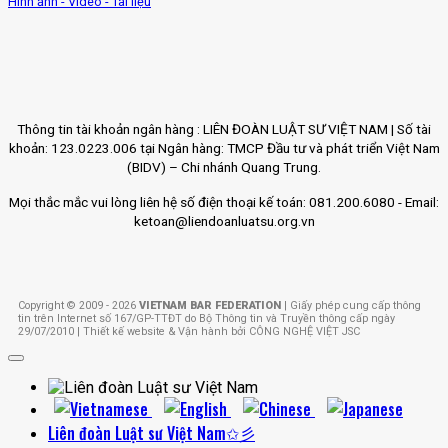
Hình ảnh - Video - Tài liệu
Thông tin tài khoản ngân hàng : LIÊN ĐOÀN LUẬT SƯ VIỆT NAM | Số tài
khoản: 123.0223.006 tại Ngân hàng: TMCP Đầu tư và phát triển Việt Nam
(BIDV) – Chi nhánh Quang Trung.
Mọi thắc mắc vui lòng liên hệ số điện thoại kế toán: 081.200.6080 - Email:
ketoan@liendoanluatsu.org.vn
Copyright © 2009 - 2026
VIETNAM BAR FEDERATION
| Giấy phép cung cấp thông
tin trên Internet số 167/GP-TTĐT do Bộ Thông tin và Truyền thông cấp ngày
29/07/2010 | Thiết kế website & Vận hành bởi CÔNG NGHỆ VIỆT JSC
Liên đoàn Luật sư Việt Nam✩彡