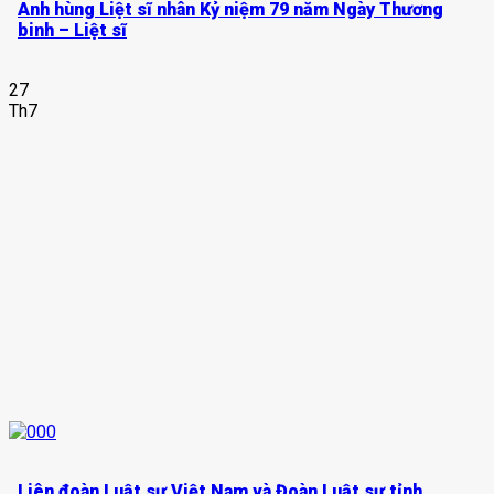
Anh hùng Liệt sĩ nhân Kỷ niệm 79 năm Ngày Thương
binh – Liệt sĩ
27
Th7
Liên đoàn Luật sư Việt Nam và Đoàn Luật sư tỉnh