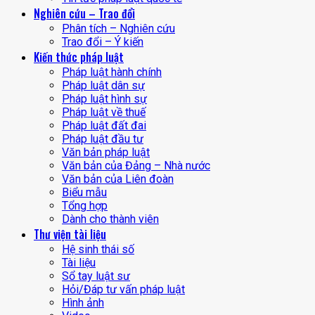
Nghiên cứu – Trao đổi
Phân tích – Nghiên cứu
Trao đổi – Ý kiến
Kiến thức pháp luật
Pháp luật hành chính
Pháp luật dân sự
Pháp luật hình sự
Pháp luật về thuế
Pháp luật đất đai
Pháp luật đầu tư
Văn bản pháp luật
Văn bản của Đảng – Nhà nước
Văn bản của Liên đoàn
Biểu mẫu
Tổng hợp
Dành cho thành viên
Thư viện tài liệu
Hệ sinh thái số
Tài liệu
Sổ tay luật sư
Hỏi/Đáp tư vấn pháp luật
Hình ảnh