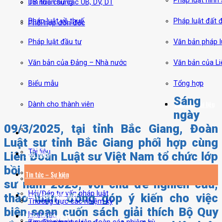
Pháp luật hình
DS nhân sự các UB, DV, DT
Tin tức chung
Pháp luật về thuế
Pháp luật đất đ
Phối hợp đôn đốc
Pháp luật đầu tư
Văn bản pháp l
Văn bản của Đảng – Nhà nước
Văn bản của L
Biểu mẫu
Tổng hợp
Sáng
Thư viện tài liệu
Liên hệ
Dành cho thành viên
ngày
09/3/2025, tại tỉnh Bắc Giang, Đoàn
Luật sư tỉnh Bắc Giang phối hợp cùng
Tài liệu
Giới thiệu
Liên Đoàn Luật sư Việt Nam tổ chức lớp
bồi dưỡng chuyên môn nghiệp vụ luật
Sổ tay luật sư
Tin tức – Sự kiện
sư năm 2025, với chủ đề nghiên cứu,
Hỏi/Đáp tư vấn pháp luật
Hoạt động nghề luật
thảo luận, đóng góp ý kiến cho việc
Thường trực các nhiệm kỳ
biên soạn cuốn sách giải thích Bộ Quy
Hình ảnh
Pháp luật quốc tế