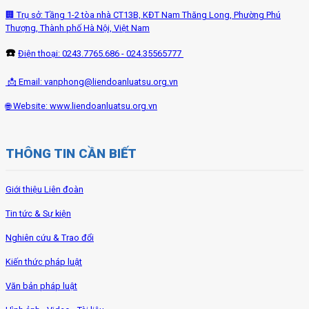
🏢 Trụ sở: Tầng 1-2 tòa nhà CT13B, KĐT Nam Thăng Long, Phường Phú
Thượng, Thành phố Hà Nội, Việt Nam
☎️
Điện thoại: 0243.7765.686 - 024.35565777
📩 Email:
vanphong@liendoanluatsu.org.vn
🌐 Website: www.liendoanluatsu.org.vn
THÔNG TIN CẦN BIẾT
Giới thiệu Liên đoàn
Tin tức & Sự kiện
Nghiên cứu & Trao đổi
Kiến thức pháp luật
Văn bản pháp luật