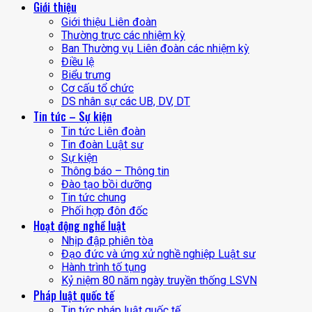
Giới thiệu
Giới thiệu Liên đoàn
Thường trực các nhiệm kỳ
Ban Thường vụ Liên đoàn các nhiệm kỳ
Điều lệ
Biểu trưng
Cơ cấu tổ chức
DS nhân sự các UB, DV, DT
Tin tức – Sự kiện
Tin tức Liên đoàn
Tin đoàn Luật sư
Sự kiện
Thông báo – Thông tin
Đào tạo bồi dưỡng
Tin tức chung
Phối hợp đôn đốc
Hoạt động nghề luật
Nhịp đập phiên tòa
Đạo đức và ứng xử nghề nghiệp Luật sư
Hành trình tố tụng
Kỷ niệm 80 năm ngày truyền thống LSVN
Pháp luật quốc tế
Tin tức pháp luật quốc tế