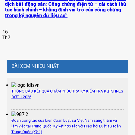
dịch bất động sản: Công chứng điện tử – cải cách thủ
tục hành chính – khẳng định vai trò của công chứng
trong kỷ nguyên dữ liệu số”
16
Th7
BÀI XEM NHIỀU NHẤT
THÔNG BÁO KẾT QUẢ CHẤM PHÚC TRA KỲ KIỂM TRA KQTSHNLS
ĐỢT 1.2026
Đoàn công tác của Liên đoàn Luật sư Việt Nam sang thăm và
làm việc tại Trung Quốc: Ký kết hợp tác với Hiệp hội Luật sư toàn
Trung Quốc (Kỳ 1)