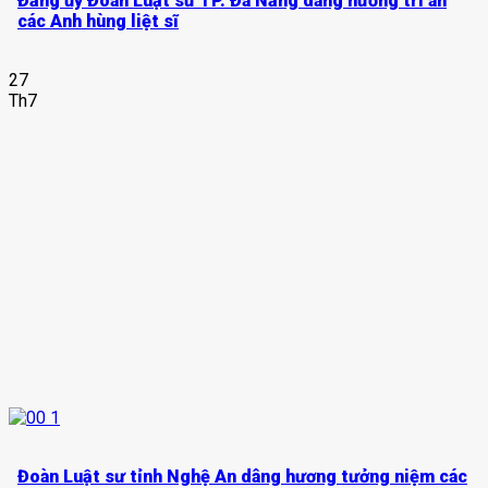
Đảng ủy Đoàn Luật sư TP. Đà Nẵng dâng hương tri ân
các Anh hùng liệt sĩ
27
Th7
Đoàn Luật sư tỉnh Nghệ An dâng hương tưởng niệm các