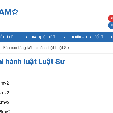
Ề LUẬT
PHÁP LUẬT QUỐC TẾ
NGHIÊN CỨU – TRAO ĐỔI
K
: Báo cáo tổng kết thi hành luật Luật Sư
i hành luật Luật Sư