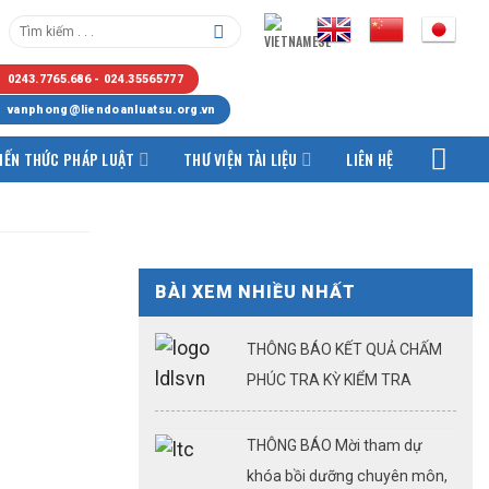
0243.7765.686 - 024.35565777
vanphong@liendoanluatsu.org.vn
IẾN THỨC PHÁP LUẬT
THƯ VIỆN TÀI LIỆU
LIÊN HỆ
BÀI XEM NHIỀU NHẤT
THÔNG BÁO KẾT QUẢ CHẤM
PHÚC TRA KỲ KIỂM TRA
KQTSHNLS ĐỢT 1.2026
THÔNG BÁO Mời tham dự
khóa bồi dưỡng chuyên môn,