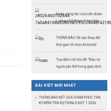
nghiệp vụ luật sư ngày
08,09,15,22,23/08/2026
Đoàn công tác của Liên đoàn
Luật sư Việt Nam thăm Hiệp
hội Luật sư thành phố và một
số công ty luật tại Thượng Hải
THÔNG BÁO Về việc thay đổi
(Kỳ 3)
thời gian tổ chức khóa bồi
dưỡng chuyên môn, nghiệp vụ
luật sư ngày 26/07/2026
Tọa đàm với chủ đề: “Bảo vệ
người yếu thế trong giao dịch
bất động sản: Công chứng
điện tử – cải cách thủ tục
BÀI VIẾT MỚI NHẤT
hành chính – khẳng định vai
trò của công chứng trong kỷ
THÔNG BÁO KẾT QUẢ CHẤM PHÚC TRA
nguyên dữ liệu số”
KỲ KIỂM TRA KQTSHNLS ĐỢT 1.2026