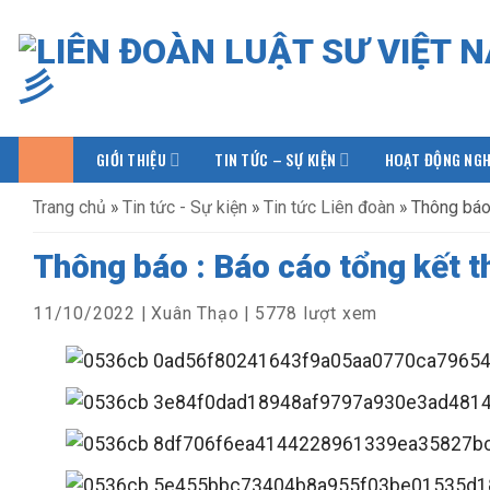
Bỏ
qua
nội
dung
GIỚI THIỆU
TIN TỨC – SỰ KIỆN
HOẠT ĐỘNG NGH
Trang chủ
»
Tin tức - Sự kiện
»
Tin tức Liên đoàn
»
Thông báo 
Thông báo : Báo cáo tổng kết th
11/10/2022
|
Xuân Thạo
|
5778 lượt xem