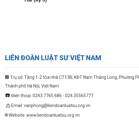
LIÊN ĐOÀN LUẬT SƯ VIỆT NAM
🏢 Trụ sở: Tầng 1-2 tòa nhà CT13B, KĐT Nam Thăng Long, Phường 
Thành phố Hà Nội, Việt Nam
☎️
Điện thoại: 0243.7765.686 - 024.35565777
📩 Email:
vanphong@liendoanluatsu.org.vn
🌐 Website: www.liendoanluatsu.org.vn