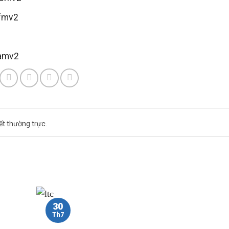
kết thường trực
.
30
Th7