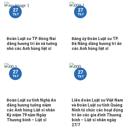
27
27
Th7
Th7
Đoàn Luật sư TP. Đồng Nai
Đảng ủy Đoàn Luật sư TP.
dâng hương tri ân và tưởng
Đà Nẵng dâng hương tri ân
nhớ các Anh hùng liệt sĩ
các Anh hùng liệt sĩ
27
27
Th7
Th7
Đoàn Luật sư tỉnh Nghệ An
Liên đoàn Luật sư Việt Nam
dâng hương tưởng niệm
và Đoàn Luật sư tỉnh Quảng
các Anh hùng Liệt sĩ nhân
Ninh tổ chức các hoạt động
Kỷ niệm 79 năm Ngày
tri ân các gia đình Thương
Thương binh – Liệt sĩ
binh – Liệt sĩ nhân ngày
27/7