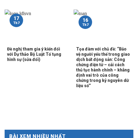
17
16
Th7
Th7
Đề nghị tham gia ý kiến đối
Tọa đàm với chủ đề: “Bảo
với Dự thảo Bộ Luật Tố tụng
vệ người yếu thế trong giao
hình sự (sửa đổi)
dịch bất động sản: Công
chứng điện tử – cải cách
thủ tục hành chính – khẳng
định vai trò của công
chứng trong kỷ nguyên dữ
liệu số”
BÀI XEM NHIỀU NHẤT