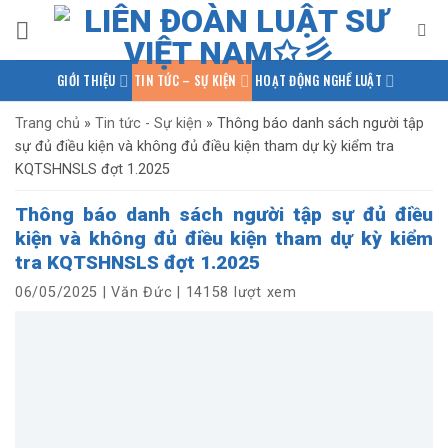
Bỏ
qua
nội
GIỚI THIỆU
TIN TỨC – SỰ KIỆN
HOẠT ĐỘNG NGHỀ LUẬT
dung
PHÁP LUẬT QUỐC TẾ
NGHIÊN CỨU – TRAO ĐỔI
Trang chủ
»
Tin tức - Sự kiện
»
Thông báo danh sách người tập
sự đủ điều kiện và không đủ điều kiện tham dự kỳ kiểm tra
KIẾN THỨC PHÁP LUẬT
THƯ VIỆN TÀI LIỆU
LIÊN HỆ
KQTSHNSLS đợt 1.2025
Thông báo danh sách người tập sự đủ điều
kiện và không đủ điều kiện tham dự kỳ kiểm
tra KQTSHNSLS đợt 1.2025
06/05/2025
|
Văn Đức
|
14158 lượt xem