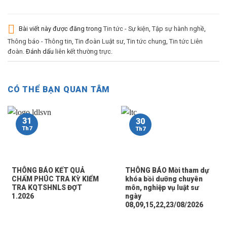
Bài viết này được đăng trong
Tin tức - Sự kiện
,
Tập sự hành nghề
,
Thông báo - Thông tin
,
Tin đoàn Luật sư
,
Tin tức chung
,
Tin tức Liên
đoàn
. Đánh dấu
liên kết thường trực
.
CÓ THỂ BẠN QUAN TÂM
31
30
Th7
Th7
THÔNG BÁO KẾT QUẢ
THÔNG BÁO Mời tham dự
CHẤM PHÚC TRA KỲ KIỂM
khóa bồi dưỡng chuyên
TRA KQTSHNLS ĐỢT
môn, nghiệp vụ luật sư
1.2026
ngày
08,09,15,22,23/08/2026