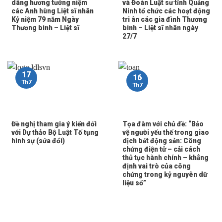
dâng hương tưởng niệm
và Đoàn Luật sư tỉnh Quảng
các Anh hùng Liệt sĩ nhân
Ninh tổ chức các hoạt động
Kỷ niệm 79 năm Ngày
tri ân các gia đình Thương
Thương binh – Liệt sĩ
binh – Liệt sĩ nhân ngày
27/7
17
16
Th7
Th7
Đề nghị tham gia ý kiến đối
Tọa đàm với chủ đề: “Bảo
với Dự thảo Bộ Luật Tố tụng
vệ người yếu thế trong giao
hình sự (sửa đổi)
dịch bất động sản: Công
chứng điện tử – cải cách
thủ tục hành chính – khẳng
định vai trò của công
chứng trong kỷ nguyên dữ
liệu số”