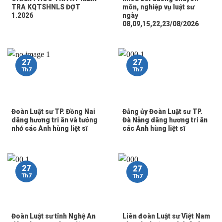
TRA KQTSHNLS ĐỢT
môn, nghiệp vụ luật sư
1.2026
ngày
08,09,15,22,23/08/2026
27
27
Th7
Th7
Đoàn Luật sư TP. Đồng Nai
Đảng ủy Đoàn Luật sư TP.
dâng hương tri ân và tưởng
Đà Nẵng dâng hương tri ân
nhớ các Anh hùng liệt sĩ
các Anh hùng liệt sĩ
27
27
Th7
Th7
Đoàn Luật sư tỉnh Nghệ An
Liên đoàn Luật sư Việt Nam