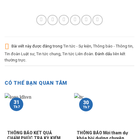
Bài viết này được đăng trong
Tin tức - Sự kiện
,
Thông báo - Thông tin
,
Tin đoàn Luật sư
,
Tin tức chung
,
Tin tức Liên đoàn
. Đánh dấu
liên kết
thường trực
.
CÓ THỂ BẠN QUAN TÂM
31
30
Th7
Th7
THÔNG BÁO KẾT QUẢ
THÔNG BÁO Mời tham dự
CHẤM PHÚC TRA KỲ KIỂM
khóa bồi dưỡng chuyên