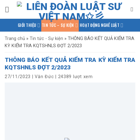
Bỏ
qua
nội
GIỚI THIỆU
TIN TỨC – SỰ KIỆN
HOẠT ĐỘNG NGHỀ LUẬT
dung
PHÁP LUẬT QUỐC TẾ
NGHIÊN CỨU – TRAO ĐỔI
Trang chủ
»
Tin tức - Sự kiện
»
THÔNG BÁO KẾT QUẢ KIỂM TRA
KỲ KIỂM TRA KQTSHNLS ĐỢT 2/2023
KIẾN THỨC PHÁP LUẬT
THƯ VIỆN TÀI LIỆU
LIÊN HỆ
THÔNG BÁO KẾT QUẢ KIỂM TRA KỲ KIỂM TRA
KQTSHNLS ĐỢT 2/2023
27/11/2023
|
Văn Đức
|
24389 lượt xem