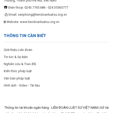
Thượng, Thành phố Hà Nội, Việt Nam
☎️
Điện thoại: 0243.7765.686 - 024.35565777
📩 Email:
vanphong@liendoanluatsu.org.vn
🌐 Website: www.liendoanluatsu.org.vn
THÔNG TIN CẦN BIẾT
Giới thiệu Liên đoàn
Tin tức & Sự kiện
Nghiên cứu & Trao đổi
Kiến thức pháp luật
Văn bản pháp luật
Hình ảnh - Video - Tài liệu
Thông tin tài khoản ngân hàng : LIÊN ĐOÀN LUẬT SƯ VIỆT NAM | Số tài