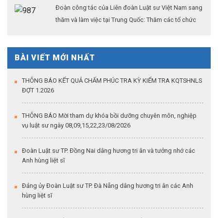
Đoàn công tác của Liên đoàn Luật sư Việt Nam sang
thăm và làm việc tại Trung Quốc: Thăm các tổ chức
hành nghề lớn tại thủ đô Bắc Kinh (Kỳ 2)
BÀI VIẾT MỚI NHẤT
THÔNG BÁO KẾT QUẢ CHẤM PHÚC TRA KỲ KIỂM TRA KQTSHNLS
ĐỢT 1.2026
THÔNG BÁO Mời tham dự khóa bồi dưỡng chuyên môn, nghiệp
vụ luật sư ngày 08,09,15,22,23/08/2026
Đoàn Luật sư TP. Đồng Nai dâng hương tri ân và tưởng nhớ các
Anh hùng liệt sĩ
Đảng ủy Đoàn Luật sư TP. Đà Nẵng dâng hương tri ân các Anh
hùng liệt sĩ