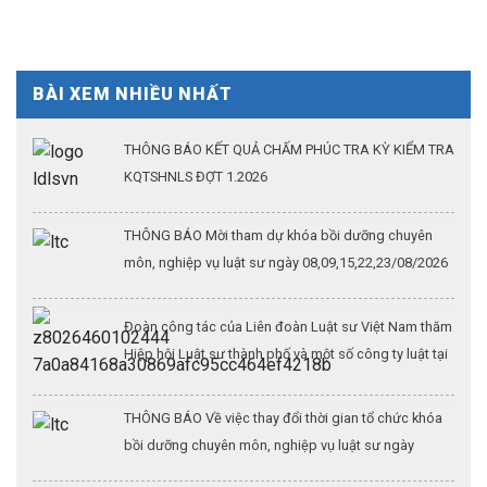
BÀI XEM NHIỀU NHẤT
THÔNG BÁO KẾT QUẢ CHẤM PHÚC TRA KỲ KIỂM TRA
KQTSHNLS ĐỢT 1.2026
THÔNG BÁO Mời tham dự khóa bồi dưỡng chuyên
môn, nghiệp vụ luật sư ngày 08,09,15,22,23/08/2026
Đoàn công tác của Liên đoàn Luật sư Việt Nam thăm
Hiệp hội Luật sư thành phố và một số công ty luật tại
Thượng Hải (Kỳ 3)
THÔNG BÁO Về việc thay đổi thời gian tổ chức khóa
bồi dưỡng chuyên môn, nghiệp vụ luật sư ngày
26/07/2026