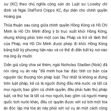
sư (KC) theo chủ nghĩa cộng sản do Luật sư Loseby chỉ
định và Ngài Stafford Cripps KC, đại diện cho chính quyền
Hoàng gia.
Thỏa thuận sau cùng giữa chính quyền Hồng Kông và Hồ Chí
Minh là Hồ Chí Minh đồng ý bị trục xuất khỏi Hồng Kông,
nhưng không phải trên một con tàu Pháp và trở về lãnh thổ
của Pháp; mà Hồ Chí Minh được phép đi khỏi Hồng Kông
bằng bất kỳ phương tiện nào và có thể đi đến bất kỳ nơi nào
mà ông ấy muốn.
Diễn giả cũng chia sẻ thêm, ngài Nicholas Stadlen (Nick) đã
nói rằng vụ án này “đã minh họa hai đặc tính cơ bản của
nguyên tắc thượng tôn pháp luật: Thứ nhất là không ai đứng
trên luật pháp, kể cả là người đứng đầu nhà nước và tất cả
mọi người, bao gồm cả chính quyền, đều phải tuân thủ pháp
luật; và thứ hai là tất cả mọi người, bao gồm cả người mang
quốc tịch nước khác, đều có quyền được xét xử bởi một tòa
án độc lập mà tòa án này phải xét xử vụ án một cách công