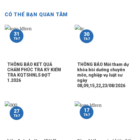
CÓ THỂ BẠN QUAN TÂM
31
30
Th7
Th7
THÔNG BÁO KẾT QUẢ
THÔNG BÁO Mời tham dự
CHẤM PHÚC TRA KỲ KIỂM
khóa bồi dưỡng chuyên
TRA KQTSHNLS ĐỢT
môn, nghiệp vụ luật sư
1.2026
ngày
08,09,15,22,23/08/2026
17
27
Th7
Th7