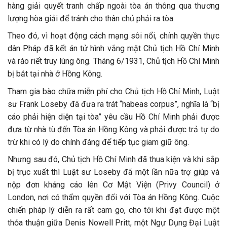
hàng giải quyết tranh chấp ngoài tòa án thông qua thương
lượng hòa giải để tránh cho thân chủ phải ra tòa.
Theo đó, vì hoạt động cách mạng sôi nổi, chính quyền thực
dân Pháp đã kết án tử hình vắng mặt Chủ tịch Hồ Chí Minh
và ráo riết truy lùng ông. Tháng 6/1931, Chủ tịch Hồ Chí Minh
bị bắt tại nhà ở Hồng Kông.
Tham gia bào chữa miễn phí cho Chủ tịch Hồ Chí Minh, Luật
sư Frank Loseby đã đưa ra trát “habeas corpus”, nghĩa là “bị
cáo phải hiện diện tại tòa” yêu cầu Hồ Chí Minh phải được
đưa từ nhà tù đến Tòa án Hồng Kông và phải được trả tự do
trừ khi có lý do chính đáng để tiếp tục giam giữ ông.
Nhưng sau đó, Chủ tịch Hồ Chí Minh đã thua kiện và khi sắp
bị trục xuất thì Luật sư Loseby đã một lần nữa trợ giúp và
nộp đơn kháng cáo lên Cơ Mật Viện (Privy Council) ở
London, nơi có thẩm quyền đối với Tòa án Hồng Kông. Cuộc
chiến pháp lý diễn ra rất cam go, cho tới khi đạt được một
thỏa thuận giữa Denis Nowell Pritt, một Ngự Dụng Đại Luật