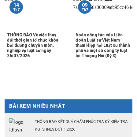
14
09
Th7
Th7
THÔNG BÁO Về việc thay
Đoàn công tác của Liên
đổi thời gian tổ chức khóa
đoàn Luật sư Việt Nam
bồi dưỡng chuyên môn,
thăm Hiệp hội Luật sư thành
nghiệp vụ luật sư ngày
phố và một số công ty luật
26/07/2026
tại Thượng Hải (Kỳ 3)
BÀI XEM NHIỀU NHẤT
THÔNG BÁO KẾT QUẢ CHẤM PHÚC TRA KỲ KIỂM TRA
KQTSHNLS ĐỢT 1.2026