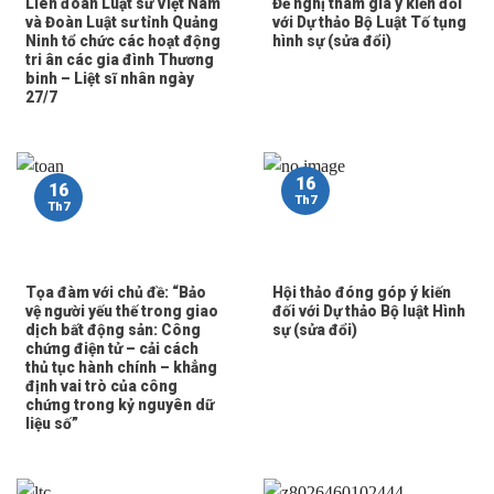
Liên đoàn Luật sư Việt Nam
Đề nghị tham gia ý kiến đối
và Đoàn Luật sư tỉnh Quảng
với Dự thảo Bộ Luật Tố tụng
Ninh tổ chức các hoạt động
hình sự (sửa đổi)
tri ân các gia đình Thương
binh – Liệt sĩ nhân ngày
27/7
16
16
Th7
Th7
Tọa đàm với chủ đề: “Bảo
Hội thảo đóng góp ý kiến
vệ người yếu thế trong giao
đối với Dự thảo Bộ luật Hình
dịch bất động sản: Công
sự (sửa đổi)
chứng điện tử – cải cách
thủ tục hành chính – khẳng
định vai trò của công
chứng trong kỷ nguyên dữ
liệu số”