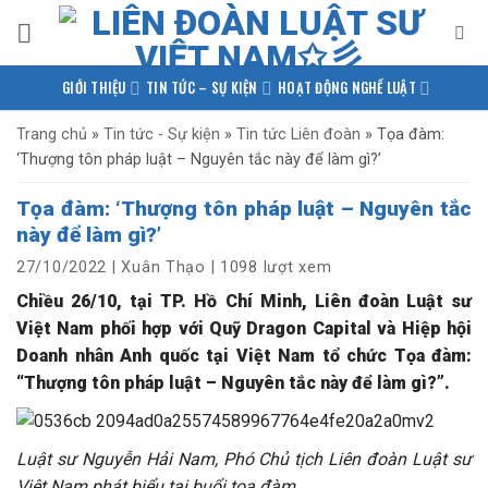
Bỏ
qua
nội
GIỚI THIỆU
TIN TỨC – SỰ KIỆN
HOẠT ĐỘNG NGHỀ LUẬT
dung
PHÁP LUẬT QUỐC TẾ
NGHIÊN CỨU – TRAO ĐỔI
Trang chủ
»
Tin tức - Sự kiện
»
Tin tức Liên đoàn
»
Tọa đàm:
‘Thượng tôn pháp luật – Nguyên tắc này để làm gì?’
KIẾN THỨC PHÁP LUẬT
THƯ VIỆN TÀI LIỆU
LIÊN HỆ
Tọa đàm: ‘Thượng tôn pháp luật – Nguyên tắc
này để làm gì?’
27/10/2022
|
Xuân Thạo
|
1098 lượt xem
Chiều 26/10, tại TP. Hồ Chí Minh, Liên đoàn Luật sư
Việt Nam phối hợp với Quỹ Dragon Capital và Hiệp hội
Doanh nhân Anh quốc tại Việt Nam tổ chức Tọa đàm:
“Thượng tôn pháp luật – Nguyên tắc này để làm gì?”.
Luật sư Nguyễn Hải Nam, Phó Chủ tịch Liên đoàn Luật sư
Việt Nam phát biểu tại buổi tọa đàm