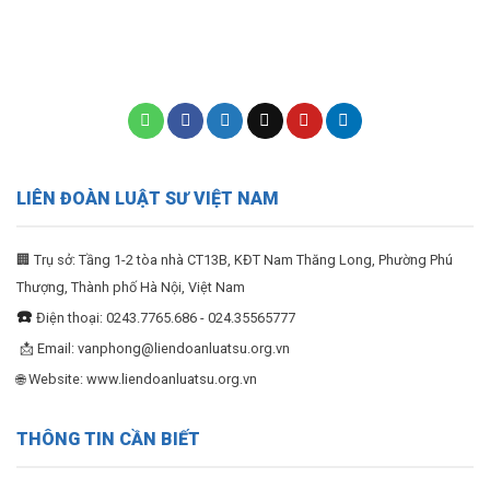
LIÊN ĐOÀN LUẬT SƯ VIỆT NAM
🏢 Trụ sở: Tầng 1-2 tòa nhà CT13B, KĐT Nam Thăng Long, Phường Phú
Thượng, Thành phố Hà Nội, Việt Nam
☎️
Điện thoại: 0243.7765.686 - 024.35565777
📩 Email:
vanphong@liendoanluatsu.org.vn
🌐 Website: www.liendoanluatsu.org.vn
THÔNG TIN CẦN BIẾT