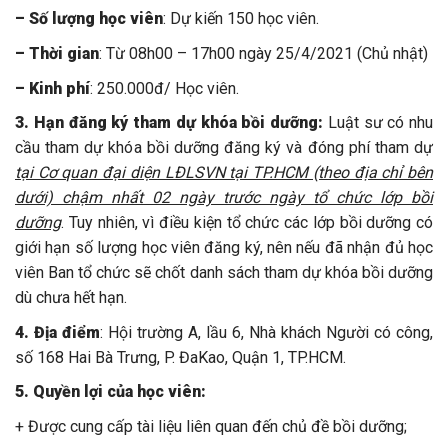
– Số lượng học viên
: Dự kiến 150 học viên.
– Thời gian
: Từ 08h00 – 17h00 ngày 25/4/2021 (Chủ nhật)
– Kinh phí
: 250.000đ/ Học viên.
3. Hạn đăng ký tham dự khóa bồi dưỡng:
Luật sư có nhu
cầu tham dự khóa bồi dưỡng đăng ký và đóng phí tham dự
tại Cơ quan đại diện LĐLSVN tại TP.HCM (theo địa chỉ bên
dưới) chậm nhất 02 ngày trước ngày tổ chức lớp bồi
dưỡng
. Tuy nhiên, vì điều kiện tổ chức các lớp bồi dưỡng có
giới hạn số lượng học viên đăng ký, nên nếu đã nhận đủ học
viên Ban tổ chức sẽ chốt danh sách tham dự khóa bồi dưỡng
dù chưa hết hạn.
4. Địa điểm
: Hội trường A, lầu 6, Nhà khách Người có công,
số 168 Hai Bà Trưng, P. ĐaKao, Quận 1, TP.HCM.
5. Quyền lợi của học viên:
+ Được cung cấp tài liệu liên quan đến chủ đề bồi dưỡng;