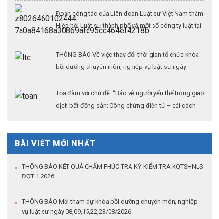
Đoàn công tác của Liên đoàn Luật sư Việt Nam thăm
Hiệp hội Luật sư thành phố và một số công ty luật tại
Thượng Hải (Kỳ 3)
THÔNG BÁO Về việc thay đổi thời gian tổ chức khóa
bồi dưỡng chuyên môn, nghiệp vụ luật sư ngày
26/07/2026
Tọa đàm với chủ đề: “Bảo vệ người yếu thế trong giao
dịch bất động sản: Công chứng điện tử – cải cách
thủ tục hành chính – khẳng định vai trò của công
chứng trong kỷ nguyên dữ liệu số”
BÀI VIẾT MỚI NHẤT
THÔNG BÁO KẾT QUẢ CHẤM PHÚC TRA KỲ KIỂM TRA KQTSHNLS
ĐỢT 1.2026
THÔNG BÁO Mời tham dự khóa bồi dưỡng chuyên môn, nghiệp
vụ luật sư ngày 08,09,15,22,23/08/2026