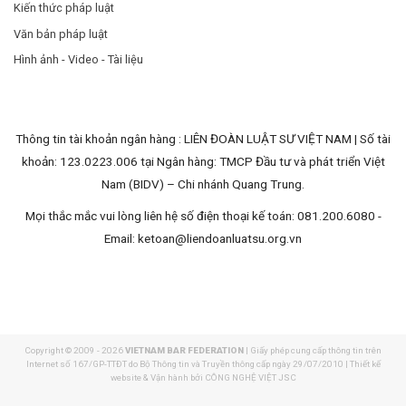
Kiến thức pháp luật
Văn bản pháp luật
Hình ảnh - Video - Tài liệu
Thông tin tài khoản ngân hàng : LIÊN ĐOÀN LUẬT SƯ VIỆT NAM | Số tài
khoản: 123.0223.006 tại Ngân hàng: TMCP Đầu tư và phát triển Việt
Nam (BIDV) – Chi nhánh Quang Trung.
Mọi thắc mắc vui lòng liên hệ số điện thoại kế toán: 081.200.6080 -
Email:
ketoan@liendoanluatsu.org.vn
Copyright © 2009 - 2026
VIETNAM BAR FEDERATION
| Giấy phép cung cấp thông tin trên
Internet số 167/GP-TTĐT do Bộ Thông tin và Truyền thông cấp ngày 29/07/2010 | Thiết kế
website & Vận hành bởi CÔNG NGHỆ VIỆT JSC