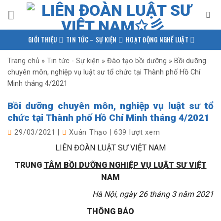
Bỏ
qua
nội
GIỚI THIỆU
TIN TỨC – SỰ KIỆN
HOẠT ĐỘNG NGHỀ LUẬT
dung
PHÁP LUẬT QUỐC TẾ
NGHIÊN CỨU – TRAO ĐỔI
Trang chủ
»
Tin tức - Sự kiện
»
Đào tạo bồi dưỡng
»
Bồi dưỡng
chuyên môn, nghiệp vụ luật sư tổ chức tại Thành phố Hồ Chí
KIẾN THỨC PHÁP LUẬT
THƯ VIỆN TÀI LIỆU
LIÊN HỆ
Minh tháng 4/2021
Bồi dưỡng chuyên môn, nghiệp vụ luật sư tổ
chức tại Thành phố Hồ Chí Minh tháng 4/2021
29/03/2021
|
Xuân Thạo
|
639 lượt xem
LIÊN ĐOÀN LUẬT SƯ VIỆT NAM
TRUNG
TÂM BỒI DƯỠNG NGHIỆP VỤ LUẬT SƯ VIỆT
NAM
Hà Nội, ngày 26 tháng 3 năm 2021
THÔNG BÁO