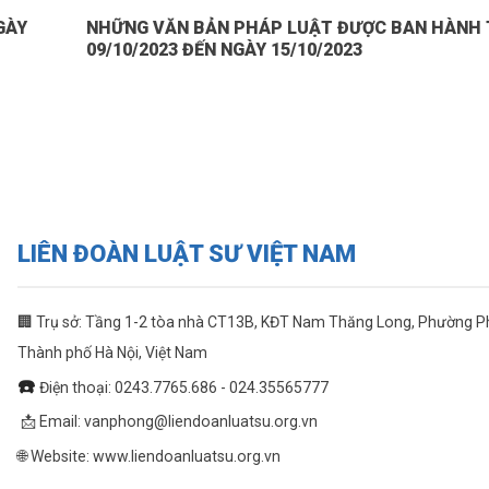
GÀY
NHỮNG VĂN BẢN PHÁP LUẬT ĐƯỢC BAN HÀNH 
09/10/2023 ĐẾN NGÀY 15/10/2023
LIÊN ĐOÀN LUẬT SƯ VIỆT NAM
🏢 Trụ sở: Tầng 1-2 tòa nhà CT13B, KĐT Nam Thăng Long, Phường 
Thành phố Hà Nội, Việt Nam
☎️
Điện thoại: 0243.7765.686 - 024.35565777
📩 Email:
vanphong@liendoanluatsu.org.vn
🌐 Website: www.liendoanluatsu.org.vn