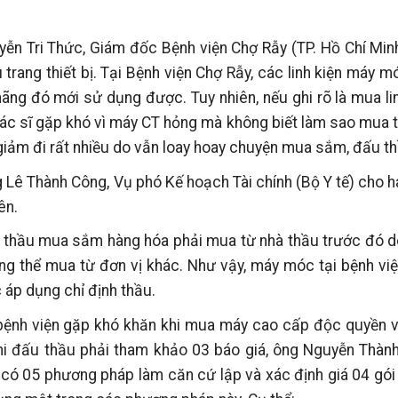
yễn Tri Thức, Giám đốc Bệnh viện Chợ Rẫy (TP. Hồ Chí Minh
trang thiết bị. Tại Bệnh viện Chợ Rẫy, các linh kiện máy 
hãng đó mới sử dụng được. Tuy nhiên, nếu ghi rõ là mua li
, bác sĩ gặp khó vì máy CT hỏng mà không biết làm sao mua th
ế giảm đi rất nhiều do vẫn loay hoay chuyện mua sắm, đấu t
 Lê Thành Công, Vụ phó Kế hoạch Tài chính (Bộ Y tế) cho ha
ên.
ói thầu mua sắm hàng hóa phải mua từ nhà thầu trước đó
ng thể mua từ đơn vị khác. Như vậy, máy móc tại bệnh v
c áp dụng chỉ định thầu.
 bệnh viện gặp khó khăn khi mua máy cao cấp độc quyền v
 khi đấu thầu phải tham khảo 03 báo giá, ông Nguyễn Thà
 có 05 phương pháp làm căn cứ lập và xác định giá 04 gói