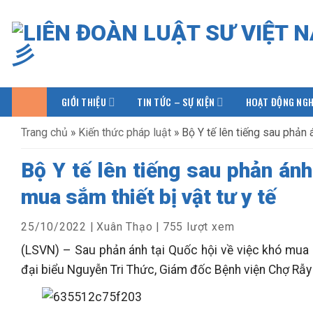
Bỏ
qua
nội
dung
GIỚI THIỆU
TIN TỨC – SỰ KIỆN
HOẠT ĐỘNG NGH
Trang chủ
»
Kiến thức pháp luật
»
Bộ Y tế lên tiếng sau phản 
Bộ Y tế lên tiếng sau phản ánh
mua sắm thiết bị vật tư y tế
25/10/2022
|
Xuân Thạo
|
755 lượt xem
(LSVN) – Sau phản ánh tại Quốc hội về việc khó mua s
đại biểu Nguyễn Tri Thức, Giám đốc Bệnh viện Chợ Rẫy (T