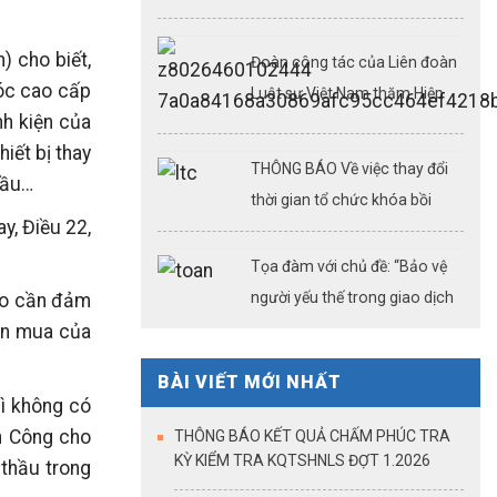
nghiệp vụ luật sư ngày
08,09,15,22,23/08/2026
) cho biết,
Đoàn công tác của Liên đoàn
móc cao cấp
Luật sư Việt Nam thăm Hiệp
nh kiện của
hội Luật sư thành phố và một
iết bị thay
số công ty luật tại Thượng Hải
THÔNG BÁO Về việc thay đổi
hầu…
(Kỳ 3)
thời gian tổ chức khóa bồi
y, Điều 22,
dưỡng chuyên môn, nghiệp vụ
luật sư ngày 26/07/2026
Tọa đàm với chủ đề: “Bảo vệ
người yếu thế trong giao dịch
 do cần đảm
bất động sản: Công chứng
iện mua của
điện tử – cải cách thủ tục
BÀI VIẾT MỚI NHẤT
hành chính – khẳng định vai
ì không có
trò của công chứng trong kỷ
nh Công cho
THÔNG BÁO KẾT QUẢ CHẤM PHÚC TRA
nguyên dữ liệu số”
KỲ KIỂM TRA KQTSHNLS ĐỢT 1.2026
 thầu trong