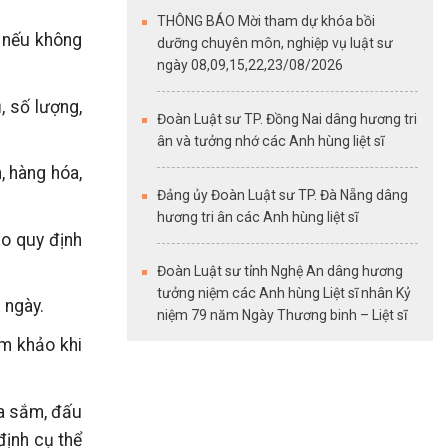
THÔNG BÁO Mời tham dự khóa bồi
; nếu không
dưỡng chuyên môn, nghiệp vụ luật sư
ngày 08,09,15,22,23/08/2026
, số lượng,
Đoàn Luật sư TP. Đồng Nai dâng hương tri
ân và tưởng nhớ các Anh hùng liệt sĩ
, hàng hóa,
Đảng ủy Đoàn Luật sư TP. Đà Nẵng dâng
hương tri ân các Anh hùng liệt sĩ
eo quy định
Đoàn Luật sư tỉnh Nghệ An dâng hương
tưởng niệm các Anh hùng Liệt sĩ nhân Kỷ
 ngày.
niệm 79 năm Ngày Thương binh – Liệt sĩ
am khảo khi
ua sắm, đấu
định cụ thể