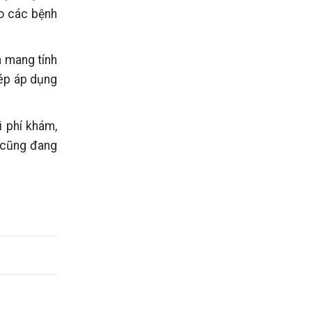
ho các bệnh
h mang tính
hép áp dụng
i phí khám,
ế cũng đang