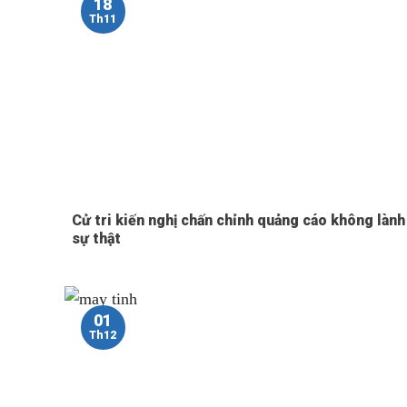
18
Th11
Cử tri kiến nghị chấn chỉnh quảng cáo không lành
sự thật
01
Th12