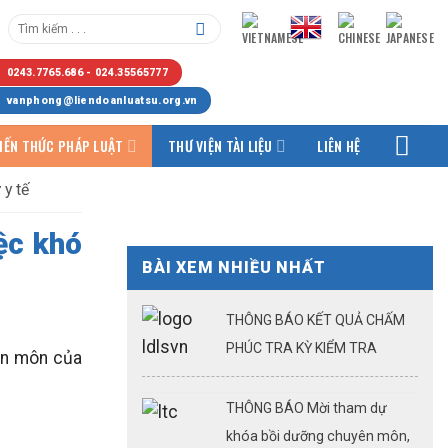
0243.7765.686 - 024.35565777
vanphong@liendoanluatsu.org.vn
IẾN THỨC PHÁP LUẬT
THƯ VIỆN TÀI LIỆU
LIÊN HỆ
 y tế
ệc khó
BÀI XEM NHIỀU NHẤT
THÔNG BÁO KẾT QUẢ CHẤM
PHÚC TRA KỲ KIỂM TRA
yên môn của
KQTSHNLS ĐỢT 1.2026
THÔNG BÁO Mời tham dự
khóa bồi dưỡng chuyên môn,