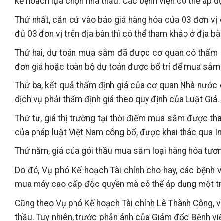
kế hoạch lựa chọn nhà thầu. Các bệnh viện có thể áp 
Thứ nhất, căn cứ vào báo giá hàng hóa của 03 đơn vị 
đủ 03 đơn vị trên địa bàn thì có thể tham khảo ở địa b
Thứ hai, dự toán mua sắm đã được cơ quan có thẩm qu
đơn giá hoặc toàn bộ dự toán được bố trí để mua sắm m
Thứ ba, kết quả thẩm định giá của cơ quan Nhà nước c
dịch vụ phải thẩm định giá theo quy định của Luật Giá.
Thứ tư, giá thị trường tại thời điểm mua sắm được th
của pháp luật Việt Nam công bố, được khai thác qua In
Thứ năm, giá của gói thầu mua sắm loại hàng hóa tương
Do đó, Vụ phó Kế hoạch Tài chính cho hay, các bệnh v
mua máy cao cấp độc quyền mà có thể áp dụng một tr
Cũng theo Vụ phó Kế hoạch Tài chính Lê Thành Công, 
thầu. Tuy nhiên, trước phản ánh của Giám đốc Bệnh viện