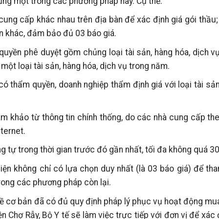
dụng một trong các phương pháp này. Cụ thể:
cung cấp khác nhau trên địa bàn để xác định giá gói thầu
àn khác, đảm bảo đủ 03 báo giá.
yền phê duyệt gồm chủng loại tài sản, hàng hóa, dịch vụ
ột loại tài sản, hàng hóa, dịch vụ trong năm.
ó thẩm quyền, doanh nghiệp thẩm định giá với loại tài sản
am khảo từ thông tin chính thống, do các nhà cung cấp th
ternet.
 tự trong thời gian trước đó gần nhất, tối đa không quá 30
iện không chỉ có lựa chọn duy nhất (là 03 báo giá) để th
ong các phương pháp còn lại.
về cơ bản đã có đủ quy định pháp lý phục vụ hoạt động m
 Chợ Rẫy, Bộ Y tế sẽ làm việc trực tiếp với đơn vị để xác 