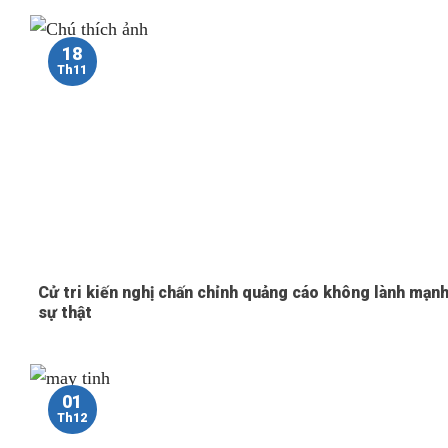
18
Th11
Cử tri kiến nghị chấn chỉnh quảng cáo không lành mạnh
sự thật
01
Th12