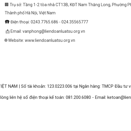
🏢 Trụ sở: Tầng 1-2 tòa nhà CT13B, KĐT Nam Thăng Long, Phường 
Thành phố Hà Nội, Việt Nam
☎️
Điện thoại: 0243.7765.686 - 024.35565777
📩 Email:
vanphong@liendoanluatsu.org.vn
🌐 Website: www.liendoanluatsu.org.vn
IỆT NAM | Số tài khoản: 123.0223.006 tại Ngân hàng: TMCP Đầu tư và
lòng liên hệ số điện thoại kế toán: 081.200.6080 - Email:
ketoan@lien