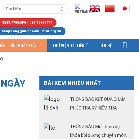
0243.7765.686 - 024.35565777
vanphong@liendoanluatsu.org.vn
IẾN THỨC PHÁP LUẬT
THƯ VIỆN TÀI LIỆU
LIÊN HỆ
ÀY
NGÀY
BÀI XEM NHIỀU NHẤT
THÔNG BÁO KẾT QUẢ CHẤM
PHÚC TRA KỲ KIỂM TRA
KQTSHNLS ĐỢT 1.2026
THÔNG BÁO Mời tham dự
khóa bồi dưỡng chuyên môn,