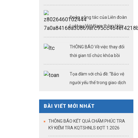
nghiệp vụ luật sư ngày
08,09,15,22,23/08/2026
Đoàn công tác của Liên đoàn
Luật sư Việt Nam thăm Hiệp
hội Luật sư thành phố và một
số công ty luật tại Thượng Hải
THÔNG BÁO Về việc thay đổi
(Kỳ 3)
thời gian tổ chức khóa bồi
dưỡng chuyên môn, nghiệp vụ
luật sư ngày 26/07/2026
Tọa đàm với chủ đề: “Bảo vệ
người yếu thế trong giao dịch
bất động sản: Công chứng
điện tử – cải cách thủ tục
BÀI VIẾT MỚI NHẤT
hành chính – khẳng định vai
trò của công chứng trong kỷ
THÔNG BÁO KẾT QUẢ CHẤM PHÚC TRA
nguyên dữ liệu số”
KỲ KIỂM TRA KQTSHNLS ĐỢT 1.2026