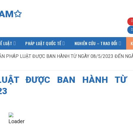
Ề LUẬT
PHÁP LUẬT QUỐC TẾ
NGHIÊN CỨU – TRAO ĐỔI
K
N PHÁP LUẬT ĐƯỢC BAN HÀNH TỪ NGÀY 08/5/2023 ĐẾN NG
LUẬT ĐƯỢC BAN HÀNH TỪ 
23