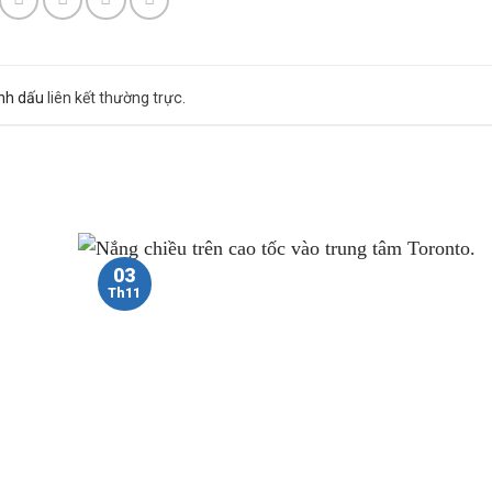
ánh dấu
liên kết thường trực
.
03
Th11