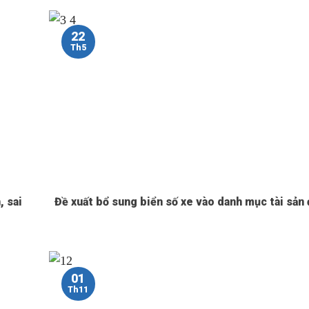
22
Th5
, sai
Đề xuất bổ sung biển số xe vào danh mục tài sản 
01
Th11