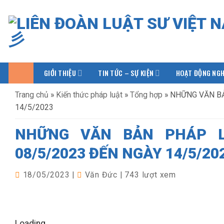
Bỏ
qua
nội
dung
GIỚI THIỆU
TIN TỨC – SỰ KIỆN
HOẠT ĐỘNG NGH
Trang chủ
»
Kiến thức pháp luật
»
Tổng hợp
»
NHỮNG VĂN BẢ
14/5/2023
NHỮNG VĂN BẢN PHÁP 
08/5/2023 ĐẾN NGÀY 14/5/20
18/05/2023
|
Văn Đức
|
743 lượt xem
Loading...