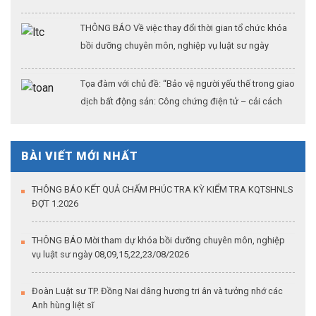
Thượng Hải (Kỳ 3)
THÔNG BÁO Về việc thay đổi thời gian tổ chức khóa
bồi dưỡng chuyên môn, nghiệp vụ luật sư ngày
26/07/2026
Tọa đàm với chủ đề: “Bảo vệ người yếu thế trong giao
dịch bất động sản: Công chứng điện tử – cải cách
thủ tục hành chính – khẳng định vai trò của công
chứng trong kỷ nguyên dữ liệu số”
BÀI VIẾT MỚI NHẤT
THÔNG BÁO KẾT QUẢ CHẤM PHÚC TRA KỲ KIỂM TRA KQTSHNLS
ĐỢT 1.2026
THÔNG BÁO Mời tham dự khóa bồi dưỡng chuyên môn, nghiệp
vụ luật sư ngày 08,09,15,22,23/08/2026
Đoàn Luật sư TP. Đồng Nai dâng hương tri ân và tưởng nhớ các
Anh hùng liệt sĩ