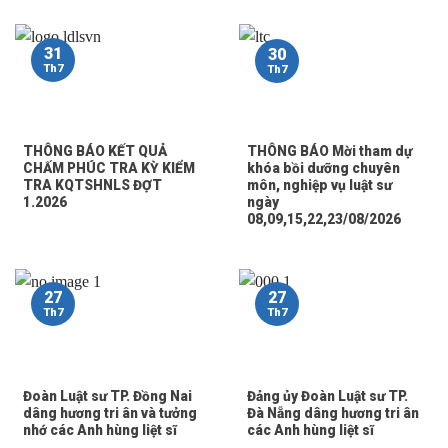
31
30
Th7
Th7
THÔNG BÁO KẾT QUẢ
THÔNG BÁO Mời tham dự
CHẤM PHÚC TRA KỲ KIỂM
khóa bồi dưỡng chuyên
TRA KQTSHNLS ĐỢT
môn, nghiệp vụ luật sư
1.2026
ngày
08,09,15,22,23/08/2026
27
27
Th7
Th7
Đoàn Luật sư TP. Đồng Nai
Đảng ủy Đoàn Luật sư TP.
dâng hương tri ân và tưởng
Đà Nẵng dâng hương tri ân
nhớ các Anh hùng liệt sĩ
các Anh hùng liệt sĩ