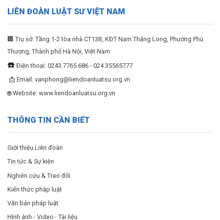
LIÊN ĐOÀN LUẬT SƯ VIỆT NAM
🏢 Trụ sở: Tầng 1-2 tòa nhà CT13B, KĐT Nam Thăng Long, Phường Phú
Thượng, Thành phố Hà Nội, Việt Nam
☎️
Điện thoại: 0243.7765.686 - 024.35565777
📩 Email:
vanphong@liendoanluatsu.org.vn
🌐 Website: www.liendoanluatsu.org.vn
THÔNG TIN CẦN BIẾT
Giới thiệu Liên đoàn
Tin tức & Sự kiện
Nghiên cứu & Trao đổi
Kiến thức pháp luật
Văn bản pháp luật
Hình ảnh - Video - Tài liệu