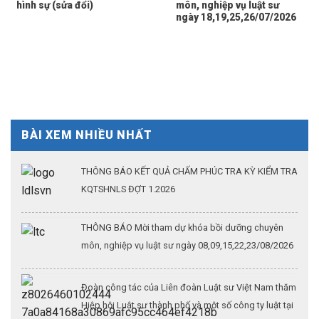
hình sự (sửa đổi)
môn, nghiệp vụ luật sư
ngày 18,19,25,26/07/2026
BÀI XEM NHIỀU NHẤT
THÔNG BÁO KẾT QUẢ CHẤM PHÚC TRA KỲ KIỂM TRA
KQTSHNLS ĐỢT 1.2026
THÔNG BÁO Mời tham dự khóa bồi dưỡng chuyên
môn, nghiệp vụ luật sư ngày 08,09,15,22,23/08/2026
Đoàn công tác của Liên đoàn Luật sư Việt Nam thăm
Hiệp hội Luật sư thành phố và một số công ty luật tại