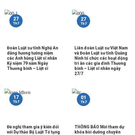
27
27
Th7
Th7
Đoàn Luật sư tỉnh Nghệ An
Liên đoàn Luật sư Việt Nam
dâng hương tưởng niệm
và Đoàn Luật sư tỉnh Quảng
các Anh hùng Liệt sĩ nhân
Ninh tổ chức các hoạt động
Kỷ niệm 79 năm Ngày
tri ân các gia đình Thương
Thương binh – Liệt sĩ
binh – Liệt sĩ nhân ngày
27/7
17
01
Th7
Th7
Đề nghị tham gia ý kiến đối
THÔNG BÁO Mời tham dự
với Dự thảo Bộ Luật Tố tụng
khóa bồi dưỡng chuyên