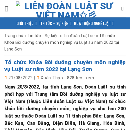
Bỏ
qua
nội
GIỚI THIỆU
TIN TỨC – SỰ KIỆN
HOẠT ĐỘNG NGHỀ LUẬT
dung
PHÁP LUẬT QUỐC TẾ
NGHIÊN CỨU – TRAO ĐỔI
Trang chủ
»
Tin tức - Sự kiện
»
Tin đoàn Luật sư
»
Tổ chức
Khóa Bồi dưỡng chuyên môn nghiệp vụ Luật sư năm 2022 tại
KIẾN THỨC PHÁP LUẬT
THƯ VIỆN TÀI LIỆU
LIÊN HỆ
Lạng Sơn
Tổ chức Khóa Bồi dưỡng chuyên môn nghiệp
vụ Luật sư năm 2022 tại Lạng Sơn
21/08/2022
|
Xuân Thạo
|
828 lượt xem
Ngày 20/8/2022, tại tỉnh Lạng Sơn, Đoàn Luật sư tỉnh
phối hợp với Trung tâm Bồi dưỡng nghiệp vụ luật sư
Việt Nam (thuộc Liên đoàn Luật sư Việt Nam) tổ chức
khóa bồi dưỡng chuyên môn, nghiệp vụ cho hơn 200
luật sư thuộc Đoàn Luật sư 11 tỉnh phía Bắc: Lạng Sơn,
Bắc Kạn, Cao Bằng, Điện Biên, Hà Giang, Hòa Bình,