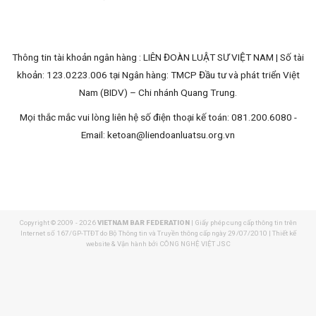
Thông tin tài khoản ngân hàng : LIÊN ĐOÀN LUẬT SƯ VIỆT NAM | Số tài
khoản: 123.0223.006 tại Ngân hàng: TMCP Đầu tư và phát triển Việt
Nam (BIDV) – Chi nhánh Quang Trung.
Mọi thắc mắc vui lòng liên hệ số điện thoại kế toán: 081.200.6080 -
Email:
ketoan@liendoanluatsu.org.vn
Copyright © 2009 - 2026
VIETNAM BAR FEDERATION
| Giấy phép cung cấp thông tin trên
Internet số 167/GP-TTĐT do Bộ Thông tin và Truyền thông cấp ngày 29/07/2010 | Thiết kế
website & Vận hành bởi CÔNG NGHỆ VIỆT JSC