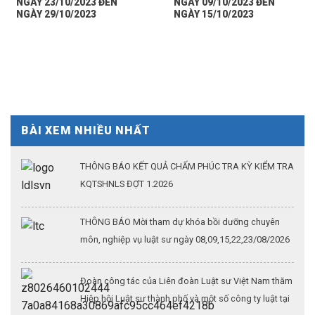
NGÀY 23/10/2023 ĐẾN
NGÀY 09/10/2023 ĐẾN
NGÀY 29/10/2023
NGÀY 15/10/2023
BÀI XEM NHIỀU NHẤT
THÔNG BÁO KẾT QUẢ CHẤM PHÚC TRA KỲ KIỂM TRA
KQTSHNLS ĐỢT 1.2026
THÔNG BÁO Mời tham dự khóa bồi dưỡng chuyên
môn, nghiệp vụ luật sư ngày 08,09,15,22,23/08/2026
Đoàn công tác của Liên đoàn Luật sư Việt Nam thăm
Hiệp hội Luật sư thành phố và một số công ty luật tại