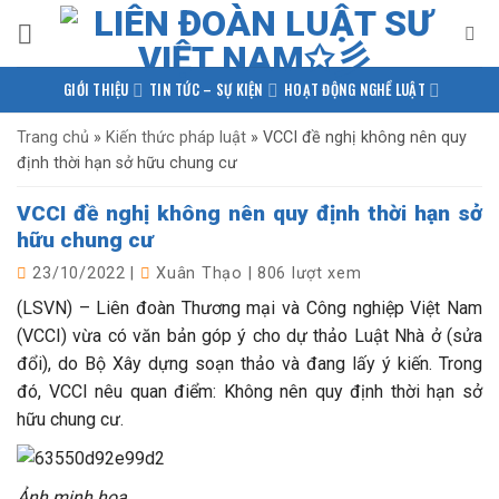
Bỏ
qua
nội
GIỚI THIỆU
TIN TỨC – SỰ KIỆN
HOẠT ĐỘNG NGHỀ LUẬT
dung
PHÁP LUẬT QUỐC TẾ
NGHIÊN CỨU – TRAO ĐỔI
Trang chủ
»
Kiến thức pháp luật
»
VCCI đề nghị không nên quy
định thời hạn sở hữu chung cư
KIẾN THỨC PHÁP LUẬT
THƯ VIỆN TÀI LIỆU
LIÊN HỆ
VCCI đề nghị không nên quy định thời hạn sở
hữu chung cư
23/10/2022
|
Xuân Thạo
|
806 lượt xem
(LSVN) – Liên đoàn Thương mại và Công nghiệp Việt Nam
(VCCI) vừa có văn bản góp ý cho dự thảo Luật Nhà ở (sửa
đổi), do Bộ Xây dựng soạn thảo và đang lấy ý kiến. Trong
đó, VCCI nêu quan điểm: Không nên quy định thời hạn sở
hữu chung cư.
Ảnh minh họa.