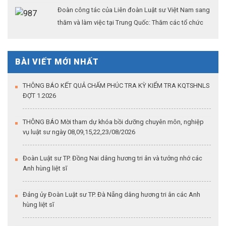
Đoàn công tác của Liên đoàn Luật sư Việt Nam sang
thăm và làm việc tại Trung Quốc: Thăm các tổ chức
hành nghề lớn tại thủ đô Bắc Kinh (Kỳ 2)
BÀI VIẾT MỚI NHẤT
THÔNG BÁO KẾT QUẢ CHẤM PHÚC TRA KỲ KIỂM TRA KQTSHNLS
ĐỢT 1.2026
THÔNG BÁO Mời tham dự khóa bồi dưỡng chuyên môn, nghiệp
vụ luật sư ngày 08,09,15,22,23/08/2026
Đoàn Luật sư TP. Đồng Nai dâng hương tri ân và tưởng nhớ các
Anh hùng liệt sĩ
Đảng ủy Đoàn Luật sư TP. Đà Nẵng dâng hương tri ân các Anh
hùng liệt sĩ