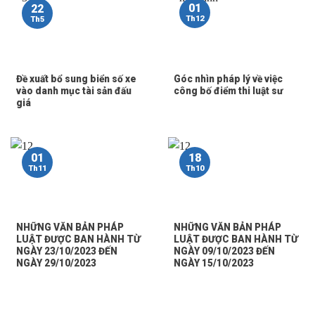
01
22
Th12
Th5
Đề xuất bổ sung biển số xe
Góc nhìn pháp lý về việc
vào danh mục tài sản đấu
công bố điểm thi luật sư
giá
01
18
Th11
Th10
NHỮNG VĂN BẢN PHÁP
NHỮNG VĂN BẢN PHÁP
LUẬT ĐƯỢC BAN HÀNH TỪ
LUẬT ĐƯỢC BAN HÀNH TỪ
NGÀY 23/10/2023 ĐẾN
NGÀY 09/10/2023 ĐẾN
NGÀY 29/10/2023
NGÀY 15/10/2023