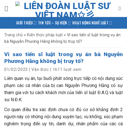
Bỏ
qua
nội
GIỚI THIỆU
TIN TỨC – SỰ KIỆN
HOẠT ĐỘNG NGHỀ LUẬT
dung
PHÁP LUẬT QUỐC TẾ
NGHIÊN CỨU – TRAO ĐỔI
Trang chủ
»
Kiến thức pháp luật
»
Vì sao tiến sĩ luật trong vụ án
bà Nguyễn Phương Hằng không bị truy tố?
KIẾN THỨC PHÁP LUẬT
THƯ VIỆN TÀI LIỆU
LIÊN HỆ
Vì sao tiến sĩ luật trong vụ án bà Nguyễn
Phương Hằng không bị truy tố?
01/02/2023
|
Văn Đức
|
1611 lượt xem
Liên quan vụ án, tại buổi phát sóng trực tiếp có nội dung xúc
phạm các cá nhân của bị can Nguyễn Phương Hằng có sự
tham gia với tư cách khách mời của tiến sĩ luật Đ.A.Q và luật
sư N.Đ.K.
Cơ quan điều tra xác định chưa có đủ cơ sở khẳng định 2
người này có những nội dung xuyên tạc, vu khống, xúc phạm
nghiêm trọng đến uy tín, danh dự, nhân phẩm của các cá