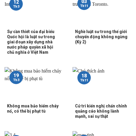
03
12
Th11
Th3
Sự cần thiết của đại biểu
Nghề luật sư trong thế giới
Quốc hội là luật sư trong
chuyển động không ngừng
giai đoạn xây dựng nhà
(Kỳ 2)
nước pháp quyền xã hội
chủ nghĩa ở Việt Nam
19
18
Th3
Th11
Không mua bảo hiểm cháy
Cử tri kiến nghị chấn chỉnh
nổ, có thể bị phạt tù
quảng cáo không lành
mạnh, sai sự thật