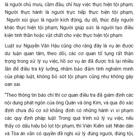
là người chủ mưu, cầm đầu, chỉ huy việc thực hiện tội phạm;
Người thực hành là người trực tiếp thực hiện tội phạm;
Người xúi giục là người kích động, dụ dỗ, thúc đẩy người
khác thực hiện tội phạm; Người giúp sức là người tạo điều
kiện tinh thần hoặc vật chất cho việc thực hiện tội phạm.
Luật sư Nguyễn Văn Hậu cũng cho rằng đây là vụ án được
dư luận quan tâm, theo dõi, các cơ quan tố tụng rất thận
trọng trong xử lý vụ việc, hồ sơ vụ án đã được trả lại nhiều
lần để điều tra kỹ lưỡng, nhằm bảo đảm tính nghiêm minh
của pháp luật, không bỏ sót tội phạm cũng như không gây
oan sai.
“Theo thông tin báo chí thì cơ quan điều tra đã giám định các
nội dung phát ngôn của ông Quân và ông Kim, và qua đó xác
định chưa đủ cơ sở khẳng định có những hành vi vi phạm
các quy định pháp luật. Trong quá trình xử lý vụ việc, nếu
thấy có dấu hiệu bỏ lọt tội phạm, thì Viện Kiểm sát Nhân dân
và Tòa án vẫn có quyền đề nghị xử lý đúng người, đúng tội,