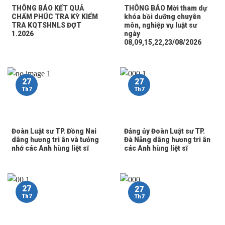
THÔNG BÁO KẾT QUẢ
THÔNG BÁO Mời tham dự
CHẤM PHÚC TRA KỲ KIỂM
khóa bồi dưỡng chuyên
TRA KQTSHNLS ĐỢT
môn, nghiệp vụ luật sư
1.2026
ngày
08,09,15,22,23/08/2026
27
27
Th7
Th7
Đoàn Luật sư TP. Đồng Nai
Đảng ủy Đoàn Luật sư TP.
dâng hương tri ân và tưởng
Đà Nẵng dâng hương tri ân
nhớ các Anh hùng liệt sĩ
các Anh hùng liệt sĩ
27
27
Th7
Th7