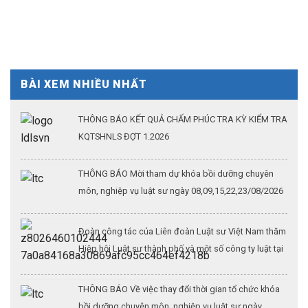
BÀI XEM NHIỀU NHẤT
THÔNG BÁO KẾT QUẢ CHẤM PHÚC TRA KỲ KIỂM TRA
KQTSHNLS ĐỢT 1.2026
THÔNG BÁO Mời tham dự khóa bồi dưỡng chuyên
môn, nghiệp vụ luật sư ngày 08,09,15,22,23/08/2026
Đoàn công tác của Liên đoàn Luật sư Việt Nam thăm
Hiệp hội Luật sư thành phố và một số công ty luật tại
Thượng Hải (Kỳ 3)
THÔNG BÁO Về việc thay đổi thời gian tổ chức khóa
bồi dưỡng chuyên môn, nghiệp vụ luật sư ngày