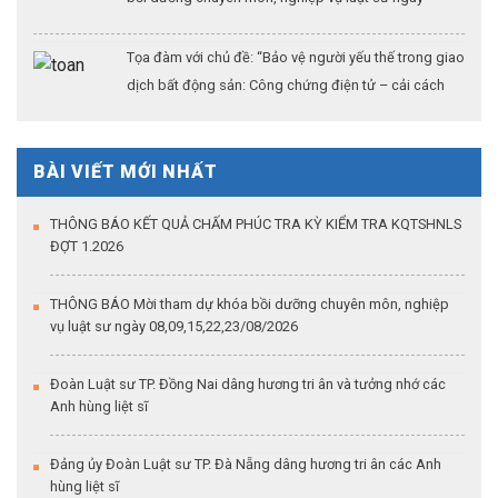
26/07/2026
Tọa đàm với chủ đề: “Bảo vệ người yếu thế trong giao
dịch bất động sản: Công chứng điện tử – cải cách
thủ tục hành chính – khẳng định vai trò của công
chứng trong kỷ nguyên dữ liệu số”
BÀI VIẾT MỚI NHẤT
THÔNG BÁO KẾT QUẢ CHẤM PHÚC TRA KỲ KIỂM TRA KQTSHNLS
ĐỢT 1.2026
THÔNG BÁO Mời tham dự khóa bồi dưỡng chuyên môn, nghiệp
vụ luật sư ngày 08,09,15,22,23/08/2026
Đoàn Luật sư TP. Đồng Nai dâng hương tri ân và tưởng nhớ các
Anh hùng liệt sĩ
Đảng ủy Đoàn Luật sư TP. Đà Nẵng dâng hương tri ân các Anh
hùng liệt sĩ