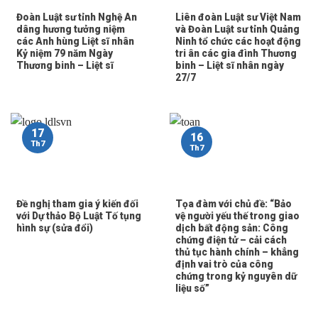
Đoàn Luật sư tỉnh Nghệ An
Liên đoàn Luật sư Việt Nam
dâng hương tưởng niệm
và Đoàn Luật sư tỉnh Quảng
các Anh hùng Liệt sĩ nhân
Ninh tổ chức các hoạt động
Kỷ niệm 79 năm Ngày
tri ân các gia đình Thương
Thương binh – Liệt sĩ
binh – Liệt sĩ nhân ngày
27/7
17
16
Th7
Th7
Đề nghị tham gia ý kiến đối
Tọa đàm với chủ đề: “Bảo
với Dự thảo Bộ Luật Tố tụng
vệ người yếu thế trong giao
hình sự (sửa đổi)
dịch bất động sản: Công
chứng điện tử – cải cách
thủ tục hành chính – khẳng
định vai trò của công
chứng trong kỷ nguyên dữ
liệu số”