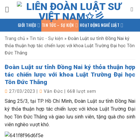
Bỏ
qua
nội
GIỚI THIỆU
TIN TỨC – SỰ KIỆN
HOẠT ĐỘNG NGHỀ LUẬT
dung
PHÁP LUẬT QUỐC TẾ
NGHIÊN CỨU – TRAO ĐỔI
Trang chủ
»
Tin tức - Sự kiện
»
Đoàn Luật sư tỉnh Đồng Nai ký
thỏa thuận hợp tác chiến lược với khoa Luật Trường Đại học Tôn
KIẾN THỨC PHÁP LUẬT
THƯ VIỆN TÀI LIỆU
LIÊN HỆ
Đức Thắng
Đoàn Luật sư tỉnh Đồng Nai ký thỏa thuận hợp
tác chiến lược với khoa Luật Trường Đại học
Tôn Đức Thắng
27/03/2023
|
Văn Đức
|
668 lượt xem
Sáng 25/3, tại TP. Hồ Chí Minh, Đoàn Luật sư tỉnh Đồng Nai
ký thỏa thuận hợp tác chiến lược với khoa Luật Trường Đại
học Tôn Đức Thắng và giao lưu sinh viên, tặng quà cho sinh
viên nghèo vượt khó.