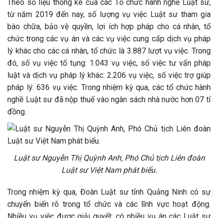
Theo số liệu thống kê của các Tổ chức hành nghề Luật sư,
từ năm 2019 đến nay, số lượng vụ việc Luật sư tham gia
bào chữa, bảo vệ quyền, lợi ích hợp pháp cho cá nhân, tổ
chức trong các vụ án và các vụ việc cung cấp dịch vụ pháp
lý khác cho các cá nhân, tổ chức là 3.887 lượt vụ việc. Trong
đó, số vụ việc tố tụng: 1.043 vụ việc, số việc tư vấn pháp
luật và dịch vụ pháp lý khác: 2.206 vụ việc, số việc trợ giúp
pháp lý: 636 vụ việc. Trong nhiệm kỳ qua, các tổ chức hành
nghề Luật sư đã nộp thuế vào ngân sách nhà nước hơn 07 tỉ
đồng.
Luật sư Nguyễn Thị Quỳnh Anh, Phó Chủ tịch Liên đoàn
Luật sư Việt Nam phát biểu.
Trong nhiệm kỳ qua, Đoàn Luật sư tỉnh Quảng Ninh có sự
chuyển biến rõ trong tổ chức và các lĩnh vực hoạt động.
Nhiều vụ việc được giải quyết; có nhiều vụ án các Luật sư