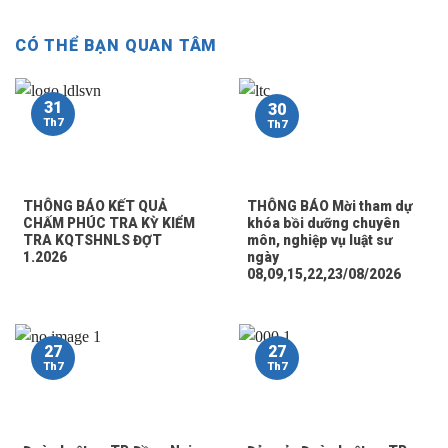
CÓ THỂ BẠN QUAN TÂM
31
30
Th7
Th7
THÔNG BÁO KẾT QUẢ
THÔNG BÁO Mời tham dự
CHẤM PHÚC TRA KỲ KIỂM
khóa bồi dưỡng chuyên
TRA KQTSHNLS ĐỢT
môn, nghiệp vụ luật sư
1.2026
ngày
08,09,15,22,23/08/2026
27
27
Th7
Th7