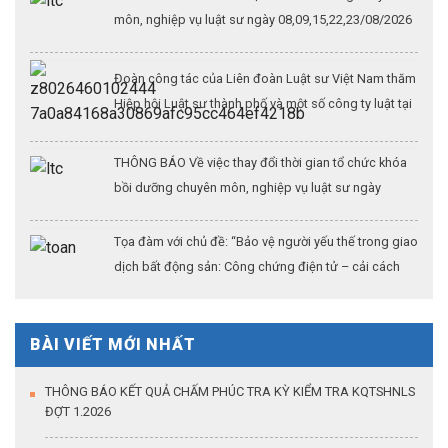
môn, nghiệp vụ luật sư ngày 08,09,15,22,23/08/2026
Đoàn công tác của Liên đoàn Luật sư Việt Nam thăm
Hiệp hội Luật sư thành phố và một số công ty luật tại
Thượng Hải (Kỳ 3)
THÔNG BÁO Về việc thay đổi thời gian tổ chức khóa
bồi dưỡng chuyên môn, nghiệp vụ luật sư ngày
26/07/2026
Tọa đàm với chủ đề: “Bảo vệ người yếu thế trong giao
dịch bất động sản: Công chứng điện tử – cải cách
thủ tục hành chính – khẳng định vai trò của công
chứng trong kỷ nguyên dữ liệu số”
BÀI VIẾT MỚI NHẤT
THÔNG BÁO KẾT QUẢ CHẤM PHÚC TRA KỲ KIỂM TRA KQTSHNLS
ĐỢT 1.2026