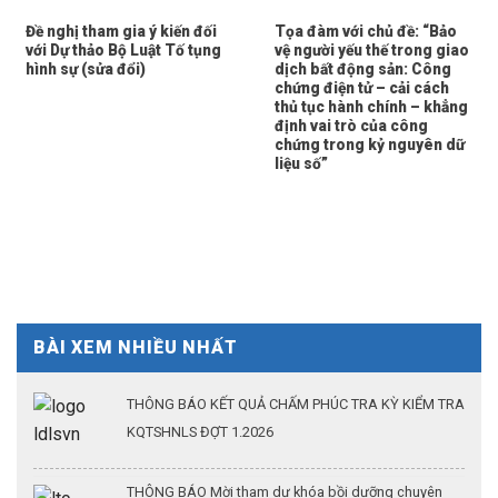
Đề nghị tham gia ý kiến đối
Tọa đàm với chủ đề: “Bảo
với Dự thảo Bộ Luật Tố tụng
vệ người yếu thế trong giao
hình sự (sửa đổi)
dịch bất động sản: Công
chứng điện tử – cải cách
thủ tục hành chính – khẳng
định vai trò của công
chứng trong kỷ nguyên dữ
liệu số”
BÀI XEM NHIỀU NHẤT
THÔNG BÁO KẾT QUẢ CHẤM PHÚC TRA KỲ KIỂM TRA
KQTSHNLS ĐỢT 1.2026
THÔNG BÁO Mời tham dự khóa bồi dưỡng chuyên