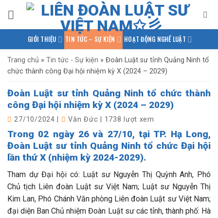
Bỏ
qua
nội
GIỚI THIỆU
TIN TỨC – SỰ KIỆN
HOẠT ĐỘNG NGHỀ LUẬT
dung
PHÁP LUẬT QUỐC TẾ
NGHIÊN CỨU – TRAO ĐỔI
Trang chủ
»
Tin tức - Sự kiện
»
Đoàn Luật sư tỉnh Quảng Ninh tổ
chức thành công Đại hội nhiệm kỳ X (2024 – 2029)
KIẾN THỨC PHÁP LUẬT
THƯ VIỆN TÀI LIỆU
LIÊN HỆ
Đoàn Luật sư tỉnh Quảng Ninh tổ chức thành
công Đại hội nhiệm kỳ X (2024 – 2029)
27/10/2024
|
Văn Đức
|
1738 lượt xem
Trong 02 ngày 26 và 27/10, tại TP. Hạ Long,
Đoàn Luật sư tỉnh Quảng Ninh tổ chức Đại hội
lần thứ X (nhiệm kỳ 2024-2029).
Tham dự Đại hội có: Luật sư Nguyễn Thị Quỳnh Anh, Phó
Chủ tịch Liên đoàn Luật sư Việt Nam; Luật sư Nguyễn Thị
Kim Lan, Phó Chánh Văn phòng Liên đoàn Luật sư Việt Nam;
đại diện Ban Chủ nhiệm Đoàn Luật sư các tỉnh, thành phố: Hà