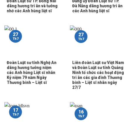
Đoàn Luật sư TP. Đồng Nai
Đảng ủy Đoàn Luật sư TP.
dâng hương tri ân và tưởng
Đà Nẵng dâng hương tri ân
nhớ các Anh hùng liệt sĩ
các Anh hùng liệt sĩ
27
27
Th7
Th7
Đoàn Luật sư tỉnh Nghệ An
Liên đoàn Luật sư Việt Nam
dâng hương tưởng niệm
và Đoàn Luật sư tỉnh Quảng
các Anh hùng Liệt sĩ nhân
Ninh tổ chức các hoạt động
Kỷ niệm 79 năm Ngày
tri ân các gia đình Thương
Thương binh – Liệt sĩ
binh – Liệt sĩ nhân ngày
27/7
17
16
Th7
Th7