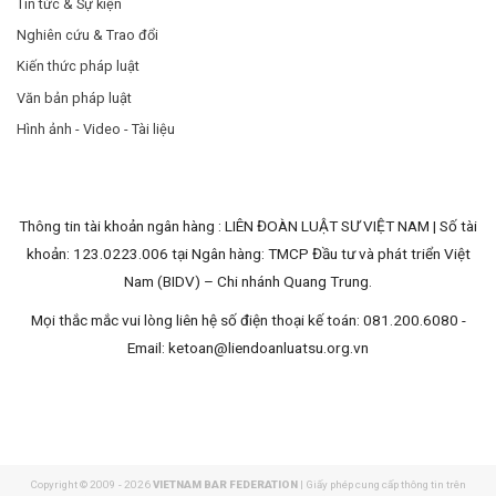
Tin tức & Sự kiện
Nghiên cứu & Trao đổi
Kiến thức pháp luật
Văn bản pháp luật
Hình ảnh - Video - Tài liệu
Thông tin tài khoản ngân hàng : LIÊN ĐOÀN LUẬT SƯ VIỆT NAM | Số tài
khoản: 123.0223.006 tại Ngân hàng: TMCP Đầu tư và phát triển Việt
Nam (BIDV) – Chi nhánh Quang Trung.
Mọi thắc mắc vui lòng liên hệ số điện thoại kế toán: 081.200.6080 -
Email:
ketoan@liendoanluatsu.org.vn
Copyright © 2009 - 2026
VIETNAM BAR FEDERATION
| Giấy phép cung cấp thông tin trên