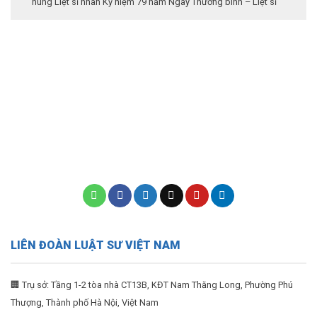
hùng Liệt sĩ nhân Kỷ niệm 79 năm Ngày Thương binh – Liệt sĩ
LIÊN ĐOÀN LUẬT SƯ VIỆT NAM
🏢 Trụ sở: Tầng 1-2 tòa nhà CT13B, KĐT Nam Thăng Long, Phường Phú
Thượng, Thành phố Hà Nội, Việt Nam