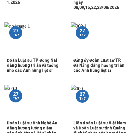
1.2026
ngày
08,09,15,22,23/08/2026
27
27
Th7
Th7
Đoàn Luật sư TP. Đồng Nai
Đảng ủy Đoàn Luật sư TP.
dâng hương tri ân và tưởng
Đà Nẵng dâng hương tri ân
nhớ các Anh hùng liệt sĩ
các Anh hùng liệt sĩ
27
27
Th7
Th7
Đoàn Luật sư tỉnh Nghệ An
Liên đoàn Luật sư Việt Nam
dâng hương tưởng niệm
và Đoàn Luật sư tỉnh Quảng
các Anh hùng Liệt sĩ nhân
Ninh tổ chức các hoạt động