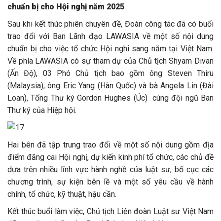
chuẩn bị cho Hội nghị năm 2025
Sau khi kết thúc phiên chuyên đề, Đoàn công tác đã có buổi
trao đổi với Ban Lãnh đạo LAWASIA về một số nội dung
chuẩn bị cho việc tổ chức Hội nghi sang năm tại Việt Nam.
Về phía LAWASIA có sự tham dự của Chủ tịch Shyam Divan
(Ấn Độ), 03 Phó Chủ tịch bao gồm ông Steven Thiru
(Malaysia), ông Eric Yang (Hàn Quốc) và bà Angela Lin (Đài
Loan), Tổng Thư ký Gordon Hughes (Úc) cùng đội ngũ Ban
Thư ký của Hiệp hội.
Hai bên đã tập trung trao đổi về một số nội dung gồm địa
điểm đăng cai Hội nghị, dự kiến kinh phí tổ chức, các chủ đề
dựa trên nhiều lĩnh vực hành nghề của luật sư, bố cục các
chương trình, sự kiện bên lề và một số yêu cầu về hành
chính, tổ chức, kỹ thuật, hậu cần.
Kết thúc buổi làm việc, Chủ tịch Liên đoàn Luật sư Việt Nam