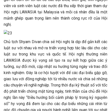
viên và sinh viên luật các nước đã thu xếp thời gian tham dự
Hội nghị LAWASIA tại Malaysia và mỗi cá nhân đều là một
mảnh ghép quan trọng làm nên thành công rực rỡ của Hội
nghị.
Chủ tịch Shyam Divan chia sẻ Hội nghị là dịp để gắn kết các
luật sư với nhau và mở ra triển vọng hợp tác lâu dài cho các
luật sư trong khu vực và quốc tế. Hội nghị thường niên
LAWASIA được kỳ vọng sẽ tạo ra sự kết hợp giữa các ý
tưởng, sự đổi mới, cập nhật xu hướng từng ngày và trao đổi
kinh nghiệm. Đây là cơ hội tuyệt vời để các đại biểu gặp gỡ,
giao lưu với đồng nghiệp tới từ nhiều nước và chia sẻ những
câu chuyện về nghề nghiệp. Trong thời đại kỹ thuật số với tốc
độ phát triển chóng mặt từng ngày, tinh thần của chủ đề Hội
nghị lần này “Điều hướng bối cảnh pháp lý trong kỷ nguyên
số” hy vọng đã đem lại cho các đại biểu những cái nhìn từ
góc độ chuyên gia và người hành nghề liên quan tới sự phát