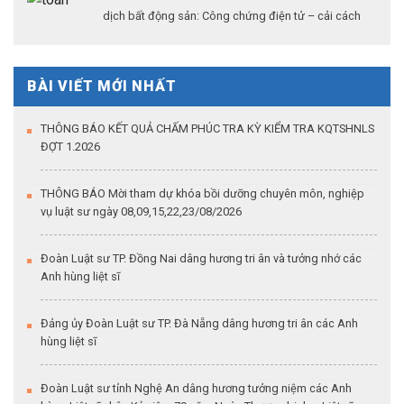
dịch bất động sản: Công chứng điện tử – cải cách
thủ tục hành chính – khẳng định vai trò của công
chứng trong kỷ nguyên dữ liệu số”
BÀI VIẾT MỚI NHẤT
THÔNG BÁO KẾT QUẢ CHẤM PHÚC TRA KỲ KIỂM TRA KQTSHNLS
ĐỢT 1.2026
THÔNG BÁO Mời tham dự khóa bồi dưỡng chuyên môn, nghiệp
vụ luật sư ngày 08,09,15,22,23/08/2026
Đoàn Luật sư TP. Đồng Nai dâng hương tri ân và tưởng nhớ các
Anh hùng liệt sĩ
Đảng ủy Đoàn Luật sư TP. Đà Nẵng dâng hương tri ân các Anh
hùng liệt sĩ
Đoàn Luật sư tỉnh Nghệ An dâng hương tưởng niệm các Anh