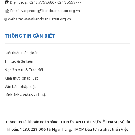
☎️
Điện thoại: 0243.7765.686 - 024.35565777
📩 Email:
vanphong@liendoanluatsu.org.vn
🌐 Website: www.liendoanluatsu.org.vn
THÔNG TIN CẦN BIẾT
Giới thiệu Liên đoàn
Tin tức & Sự kiện
Nghiên cứu & Trao đổi
Kiến thức pháp luật
Văn bản pháp luật
Hình ảnh - Video - Tài liệu
Thông tin tài khoản ngân hàng : LIÊN ĐOÀN LUẬT SƯ VIỆT NAM | Số tài
khoản: 123.0223.006 tại Ngân hàng: TMCP Đầu tư và phát triển Việt