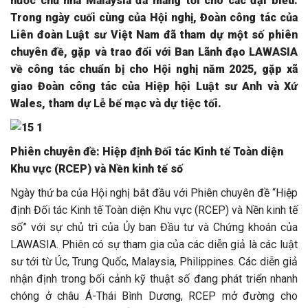
nước chủ nhà Malaysia đã mang tới cho các đại biểu.
Trong ngày cuối cùng của Hội nghị, Đoàn công tác của
Liên đoàn Luật sư Việt Nam đã tham dự một số phiên
chuyên đề, gặp và trao đổi với Ban Lãnh đạo LAWASIA
về công tác chuẩn bị cho Hội nghị năm 2025, gặp xã
giao Đoàn công tác của Hiệp hội Luật sư Anh và Xứ
Wales, tham dự Lễ bế mạc và dự tiệc tối.
Phiên chuyên đề: Hiệp định Đối tác Kinh tế Toàn diện
Khu vực (RCEP) và Nền kinh tế số
Ngày thứ ba của Hội nghị bắt đầu với Phiên chuyên đề “Hiệp
định Đối tác Kinh tế Toàn diện Khu vực (RCEP) và Nền kinh tế
số” với sự chủ trì của Ủy ban Đầu tư và Chứng khoán của
LAWASIA. Phiên có sự tham gia của các diễn giả là các luật
sư tới từ Úc, Trung Quốc, Malaysia, Philippines. Các diễn giả
nhận định trong bối cảnh kỹ thuật số đang phát triển nhanh
chóng ở châu Á-Thái Bình Dương, RCEP mở đường cho