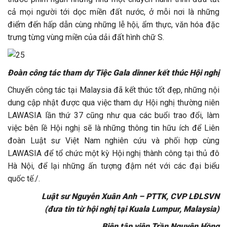
cả mọi người tới dọc miền đất nước, ở mỗi nơi là những
điểm đến hấp dẫn cùng những lễ hội, ẩm thực, văn hóa đặc
trưng từng vùng miền của dải đất hình chữ S.
Đoàn công tác tham dự Tiệc Gala dinner kết thúc Hội nghị
Chuyến công tác tại Malaysia đã kết thúc tốt đẹp, những nội
dung cập nhật được qua việc tham dự Hội nghị thường niên
LAWASIA lần thứ 37 cũng như qua các buổi trao đổi, làm
việc bên lề Hội nghị sẽ là những thông tin hữu ích để Liên
đoàn Luật sư Việt Nam nghiên cứu và phối hợp cùng
LAWASIA để tổ chức một kỳ Hội nghị thành công tại thủ đô
Hà Nội, để lại những ấn tượng đậm nét với các đại biểu
quốc tế./.
Luật sư Nguyễn Xuân Anh – PTTK, CVP LĐLSVN
(đưa tin từ hội nghị tại Kuala Lumpur, Malaysia)
Biên tập viên Trần Nguyên Hồng