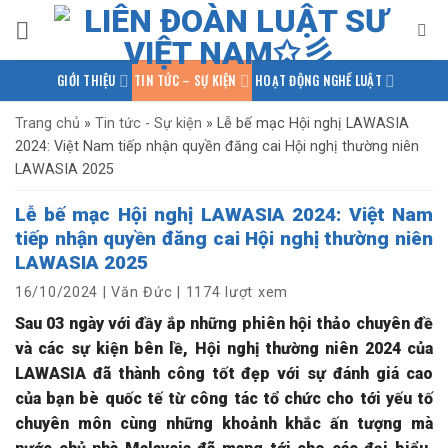
Bỏ
qua
nội
GIỚI THIỆU
TIN TỨC – SỰ KIỆN
HOẠT ĐỘNG NGHỀ LUẬT
dung
PHÁP LUẬT QUỐC TẾ
NGHIÊN CỨU – TRAO ĐỔI
Trang chủ
»
Tin tức - Sự kiện
»
Lễ bế mạc Hội nghị LAWASIA
2024: Việt Nam tiếp nhận quyền đăng cai Hội nghị thường niên
KIẾN THỨC PHÁP LUẬT
THƯ VIỆN TÀI LIỆU
LIÊN HỆ
LAWASIA 2025
Lễ bế mạc Hội nghị LAWASIA 2024: Việt Nam
tiếp nhận quyền đăng cai Hội nghị thường niên
LAWASIA 2025
16/10/2024
|
Văn Đức
|
1174 lượt xem
Sau 03 ngày với đầy ắp những phiên hội thảo chuyên đề
và các sự kiện bên lề, Hội nghị thường niên 2024 của
LAWASIA đã thành công tốt đẹp với sự đánh giá cao
của bạn bè quốc tế từ công tác tổ chức cho tới yếu tố
chuyên môn cùng những khoảnh khắc ấn tượng mà