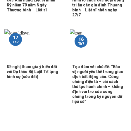
Kỷ niệm 79 năm Ngày
tri ân các gia đình Thương
Thương binh – Liệt sĩ
binh – Liệt sĩ nhân ngày
27/7
17
16
Th7
Th7
Đề nghị tham gia ý kiến đối
Tọa đàm với chủ đề: “Bảo
với Dự thảo Bộ Luật Tố tụng
vệ người yếu thế trong giao
hình sự (sửa đổi)
dịch bất động sản: Công
chứng điện tử – cải cách
thủ tục hành chính – khẳng
định vai trò của công
chứng trong kỷ nguyên dữ
liệu số”