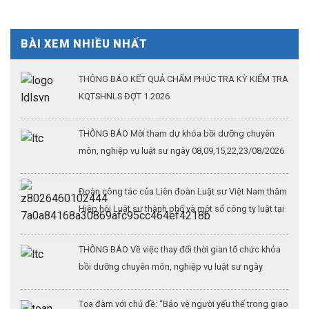
BÀI XEM NHIỀU NHẤT
THÔNG BÁO KẾT QUẢ CHẤM PHÚC TRA KỲ KIỂM TRA
KQTSHNLS ĐỢT 1.2026
THÔNG BÁO Mời tham dự khóa bồi dưỡng chuyên
môn, nghiệp vụ luật sư ngày 08,09,15,22,23/08/2026
Đoàn công tác của Liên đoàn Luật sư Việt Nam thăm
Hiệp hội Luật sư thành phố và một số công ty luật tại
Thượng Hải (Kỳ 3)
THÔNG BÁO Về việc thay đổi thời gian tổ chức khóa
bồi dưỡng chuyên môn, nghiệp vụ luật sư ngày
26/07/2026
Tọa đàm với chủ đề: “Bảo vệ người yếu thế trong giao