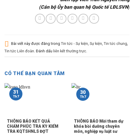
(Cán bộ Ủy ban quan hệ Quốc tế LĐLSVN
)
Bài viết này được đăng trong
Tin tức - Sự kiện
,
Sự kiện
,
Tin tức chung
,
Tin tức Liên đoàn
. Đánh dấu
liên kết thường trực
.
CÓ THỂ BẠN QUAN TÂM
31
30
Th7
Th7
THÔNG BÁO KẾT QUẢ
THÔNG BÁO Mời tham dự
CHẤM PHÚC TRA KỲ KIỂM
khóa bồi dưỡng chuyên
TRA KQTSHNLS ĐỢT
môn, nghiệp vụ luật sư