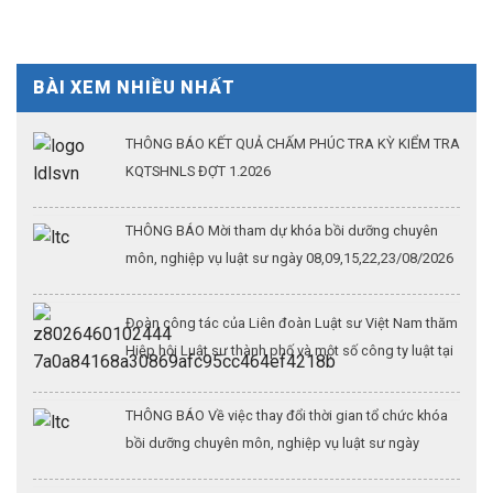
BÀI XEM NHIỀU NHẤT
THÔNG BÁO KẾT QUẢ CHẤM PHÚC TRA KỲ KIỂM TRA
KQTSHNLS ĐỢT 1.2026
THÔNG BÁO Mời tham dự khóa bồi dưỡng chuyên
môn, nghiệp vụ luật sư ngày 08,09,15,22,23/08/2026
Đoàn công tác của Liên đoàn Luật sư Việt Nam thăm
Hiệp hội Luật sư thành phố và một số công ty luật tại
Thượng Hải (Kỳ 3)
THÔNG BÁO Về việc thay đổi thời gian tổ chức khóa
bồi dưỡng chuyên môn, nghiệp vụ luật sư ngày
26/07/2026