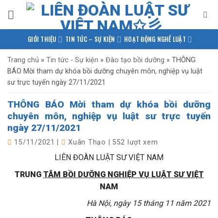
Bỏ
qua
nội
GIỚI THIỆU
TIN TỨC – SỰ KIỆN
HOẠT ĐỘNG NGHỀ LUẬT
dung
PHÁP LUẬT QUỐC TẾ
NGHIÊN CỨU – TRAO ĐỔI
Trang chủ
»
Tin tức - Sự kiện
»
Đào tạo bồi dưỡng
»
THÔNG
BÁO Mời tham dự khóa bồi dưỡng chuyên môn, nghiệp vụ luật
KIẾN THỨC PHÁP LUẬT
THƯ VIỆN TÀI LIỆU
LIÊN HỆ
sư trực tuyến ngày 27/11/2021
THÔNG BÁO Mời tham dự khóa bồi dưỡng
chuyên môn, nghiệp vụ luật sư trực tuyến
ngày 27/11/2021
15/11/2021
|
Xuân Thạo
|
552 lượt xem
LIÊN ĐOÀN LUẬT SƯ VIỆT NAM
TRUNG
TÂM BỒI DƯỠNG NGHIỆP VỤ LUẬT SƯ VIỆT
NAM
Hà Nội, ngày 15 tháng 11 năm 2021