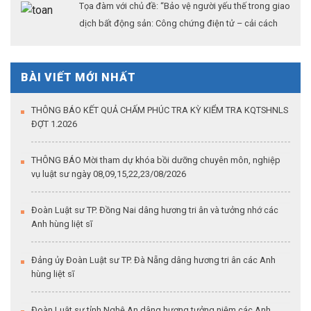
Tọa đàm với chủ đề: “Bảo vệ người yếu thế trong giao
dịch bất động sản: Công chứng điện tử – cải cách
thủ tục hành chính – khẳng định vai trò của công
chứng trong kỷ nguyên dữ liệu số”
BÀI VIẾT MỚI NHẤT
THÔNG BÁO KẾT QUẢ CHẤM PHÚC TRA KỲ KIỂM TRA KQTSHNLS
ĐỢT 1.2026
THÔNG BÁO Mời tham dự khóa bồi dưỡng chuyên môn, nghiệp
vụ luật sư ngày 08,09,15,22,23/08/2026
Đoàn Luật sư TP. Đồng Nai dâng hương tri ân và tưởng nhớ các
Anh hùng liệt sĩ
Đảng ủy Đoàn Luật sư TP. Đà Nẵng dâng hương tri ân các Anh
hùng liệt sĩ
Đoàn Luật sư tỉnh Nghệ An dâng hương tưởng niệm các Anh