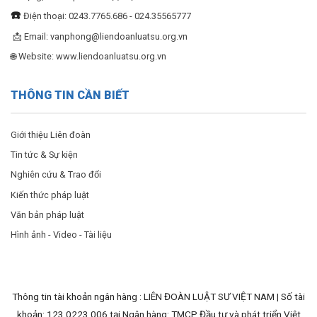
☎️
Điện thoại: 0243.7765.686 - 024.35565777
📩 Email:
vanphong@liendoanluatsu.org.vn
🌐 Website: www.liendoanluatsu.org.vn
THÔNG TIN CẦN BIẾT
Giới thiệu Liên đoàn
Tin tức & Sự kiện
Nghiên cứu & Trao đổi
Kiến thức pháp luật
Văn bản pháp luật
Hình ảnh - Video - Tài liệu
Thông tin tài khoản ngân hàng : LIÊN ĐOÀN LUẬT SƯ VIỆT NAM | Số tài
khoản: 123.0223.006 tại Ngân hàng: TMCP Đầu tư và phát triển Việt