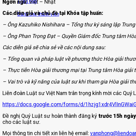
Tổng hợp
Ngôn ngữ
: Việt – Nhật
Các diễn giả và chủ đề tại Khóa tập huấn:
Dành cho thành viên
– Ông Kazuhiko Nishihara – Tổng thư ký sáng lập Trung 
– Ông Phan Trọng Đạt – Quyền Giám đốc Trung tâm Hòa
Các diễn giả sẽ chia sẻ về các nội dung sau:
– Tổng quan và pháp luật về phương thức Hòa giải thư
– Thực tiễn Hòa giải thương mại tại Trung tâm Hòa giải
– Vai trò và kỹ năng của luật sư khi tham gia Hòa giải t
Liên đoàn Luật sư Việt Nam trân trọng kính mời các Quý 
https://docs.google.com/forms/d/1hzjg1xdr4VlInGWa
Đề nghị Quý Luật sư hoàn thành đăng ký
trước 15h ngày
cho các luật sư.
Mọi thông tin chi tiết xin liên hệ email:
vanphong@liendoan