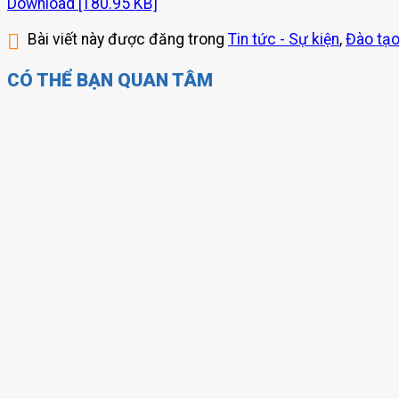
Download [180.95 KB]
Bài viết này được đăng trong
Tin tức - Sự kiện
,
Đào tạo
CÓ THỂ BẠN QUAN TÂM