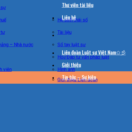
Thư viện tài liệu
 sự
Liên hệ
huế
Hệ sinh thái số
 tư
Tài liệu
Đảng – Nhà nước
Sổ tay luật sư
Liên đoàn Luật sư Việt Nam✩彡
Hỏi/Đáp tư vấn pháp luật
Giới thiệu
h viên
Hình ảnh
Tin tức – Sự kiện
Giới thiệu Liên đoàn